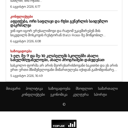
სახლში, მის ოჯახს...
6 აგვისტო 2026, 6:17
ᲙᲝᲜᲤᲚᲘᲥᲢᲔᲑᲘ
ᲐᲤᲔᲗᲥᲔᲑᲐ, ᲝᲠᲘ ᲡᲐᲤᲚᲐᲕᲘ ᲓᲐ ᲠᲣᲡᲘ ᲒᲔᲜᲔᲠᲚᲘᲡ ᲡᲐᲘᲓᲣᲛᲚᲝ
ᲓᲐᲙᲠᲫᲐᲚᲕᲐ
ვინ იყო იგორ ერუსალიმოვი და რატომ უკავშირებენ მის
სიკვდილს მოსკოვის რესტორან Balzi Rossi-ზე მოწყობილ...
6 აგვისტო 2026, 6:08
ᲡᲐᲖᲝᲒᲐᲓᲝᲔᲑᲐ
1-ᲔᲚ, ᲛᲔ-7 ᲓᲐ ᲛᲔ-10 ᲙᲚᲐᲡᲔᲚᲔᲑᲡ ᲡᲙᲝᲚᲔᲑᲨᲘ ᲐᲮᲐᲚᲘ
ᲡᲐᲮᲔᲚᲛᲫᲦᲕᲐᲜᲔᲚᲝᲔᲑᲘ, ᲐᲮᲐᲚᲘ ᲞᲠᲝᲒᲠᲐᲛᲔᲑᲘ ᲓᲐᲮᲕᲓᲔᲑᲐᲗ
სასკოლო ფორმა არ არის მეორეხარისხოვანი საკითხი და ეს არის
ერთ-ერთი მნიშვნელოვანი მიმართულება იქიდან გამომდინარე,...
5 აგვისტო 2026, 16:49
მთავარი
პოლიტიკა
საზოგადოება
მსოფლიო
სამართალი
კონფლიქტები
ეკონომიკა
კულტურა
სპორტი
©