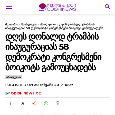
მთავარი
სიახლეები
მსოფლიო
დღეს დონალდ ტრამპის
ინაუგურაციას 58 დემოკრატი კონგრესმენი ბოიკოტს გამოუცხადებს
ᲓᲦᲔᲡ ᲓᲝᲜᲐᲚᲓ ᲢᲠᲐᲛᲞᲘᲡ
ᲘᲜᲐᲣᲒᲣᲠᲐᲪᲘᲐᲡ 58
ᲓᲔᲛᲝᲙᲠᲐᲢᲘ ᲙᲝᲜᲒᲠᲔᲡᲛᲔᲜᲘ
ᲑᲝᲘᲙᲝᲢᲡ ᲒᲐᲛᲝᲣᲪᲮᲐᲓᲔᲑᲡ
ᲛᲡᲝᲤᲚᲘᲝ
PUBLISHED ON
20 ᲘᲐᲜᲕᲐᲠᲘ 2017, 6:07
BY
ODISHINEWS.GE