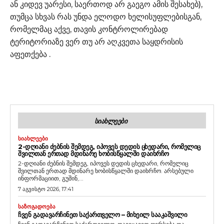
ან კიდევ უარესი, საერთოდ არ გაეგო ამის შესახებ),
თუმცა სხვას რას უნდა ელოდო ხელისუფლებისგან,
რომელმაც აქვე, თავის კონტროლირებად
ტერიტორიაზე ვერ თუ არ აღკვეთა საყდრისის
აფეთქება .
ᲡᲘᲐᲮᲚᲔᲔᲑᲘ
ᲡᲘᲐᲮᲚᲔᲔᲑᲘ
2-ᲓᲦᲘᲐᲜᲘ ᲫᲔᲑᲜᲘᲡ ᲨᲔᲛᲓᲔᲒ, ᲘᲞᲝᲕᲔᲡ ᲓᲔᲓᲘᲡ ᲪᲮᲔᲓᲐᲠᲘ, ᲠᲝᲛᲔᲚᲘᲪ
ᲨᲕᲘᲚᲗᲐᲜ ᲔᲠᲗᲐᲓ ᲛᲓᲘᲜᲐᲠᲔ ᲮᲝᲑᲘᲡᲬᲧᲐᲚᲨᲘ ᲓᲐᲘᲮᲠᲩᲝ
2-დღიანი ძებნის შემდეგ, იპოვეს დედის ცხედარი, რომელიც
შვილთან ერთად მდინარე ხობისწყალში დაიხრჩო. არსებული
ინფორმაციით, გუშინ,...
7 აგვისტო 2026, 17:41
ᲡᲐᲖᲝᲒᲐᲓᲝᲔᲑᲐ
ᲩᲕᲔᲜ ᲒᲐᲓᲐᲕᲐᲠᲩᲘᲜᲔᲗ ᲡᲐᲥᲐᲠᲗᲕᲔᲚᲝ – ᲛᲘᲮᲔᲘᲚ ᲡᲐᲐᲙᲐᲨᲕᲘᲚᲘ