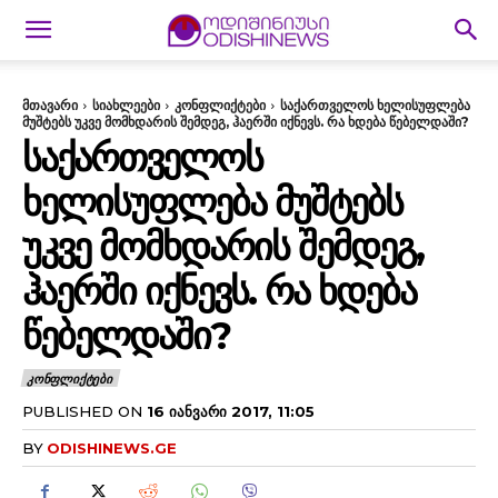
მთავარი
სიახლეები
კონფლიქტები
საქართველოს ხელისუფლება
მუშტებს უკვე მომხდარის შემდეგ, ჰაერში იქნევს. რა ხდება წებელდაში?
ᲡᲐᲥᲐᲠᲗᲕᲔᲚᲝᲡ
ᲮᲔᲚᲘᲡᲣᲤᲚᲔᲑᲐ ᲛᲣᲨᲢᲔᲑᲡ
ᲣᲙᲕᲔ ᲛᲝᲛᲮᲓᲐᲠᲘᲡ ᲨᲔᲛᲓᲔᲒ,
ᲰᲐᲔᲠᲨᲘ ᲘᲥᲜᲔᲕᲡ. ᲠᲐ ᲮᲓᲔᲑᲐ
ᲬᲔᲑᲔᲚᲓᲐᲨᲘ?
ᲙᲝᲜᲤᲚᲘᲥᲢᲔᲑᲘ
PUBLISHED ON
16 ᲘᲐᲜᲕᲐᲠᲘ 2017, 11:05
BY
ODISHINEWS.GE