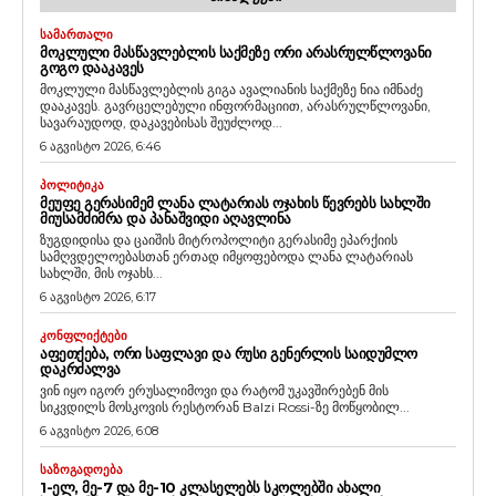
ᲡᲐᲛᲐᲠᲗᲐᲚᲘ
ᲛᲝᲙᲚᲣᲚᲘ ᲛᲐᲡᲬᲐᲕᲚᲔᲑᲚᲘᲡ ᲡᲐᲥᲛᲔᲖᲔ ᲝᲠᲘ ᲐᲠᲐᲡᲠᲣᲚᲬᲚᲝᲕᲐᲜᲘ
ᲒᲝᲒᲝ ᲓᲐᲐᲙᲐᲕᲔᲡ
მოკლული მასწავლებლის გიგა ავალიანის საქმეზე ნია იმნაძე
დააკავეს. გავრცელებული ინფორმაციით, არასრულწლოვანი,
სავარაუდოდ, დაკავებისას შეუძლოდ...
6 აგვისტო 2026, 6:46
ᲞᲝᲚᲘᲢᲘᲙᲐ
ᲛᲔᲣᲤᲔ ᲒᲔᲠᲐᲡᲘᲛᲔᲛ ᲚᲐᲜᲐ ᲚᲐᲢᲐᲠᲘᲐᲡ ᲝᲯᲐᲮᲘᲡ ᲬᲔᲕᲠᲔᲑᲡ ᲡᲐᲮᲚᲨᲘ
ᲛᲘᲣᲡᲐᲛᲫᲘᲛᲠᲐ ᲓᲐ ᲞᲐᲜᲐᲨᲕᲘᲓᲘ ᲐᲦᲐᲕᲚᲘᲜᲐ
ზუგდიდისა და ცაიშის მიტროპოლიტი გერასიმე ეპარქიის
სამღვდელოებასთან ერთად იმყოფებოდა ლანა ლატარიას
სახლში, მის ოჯახს...
6 აგვისტო 2026, 6:17
ᲙᲝᲜᲤᲚᲘᲥᲢᲔᲑᲘ
ᲐᲤᲔᲗᲥᲔᲑᲐ, ᲝᲠᲘ ᲡᲐᲤᲚᲐᲕᲘ ᲓᲐ ᲠᲣᲡᲘ ᲒᲔᲜᲔᲠᲚᲘᲡ ᲡᲐᲘᲓᲣᲛᲚᲝ
ᲓᲐᲙᲠᲫᲐᲚᲕᲐ
ვინ იყო იგორ ერუსალიმოვი და რატომ უკავშირებენ მის
სიკვდილს მოსკოვის რესტორან Balzi Rossi-ზე მოწყობილ...
6 აგვისტო 2026, 6:08
ᲡᲐᲖᲝᲒᲐᲓᲝᲔᲑᲐ
1-ᲔᲚ, ᲛᲔ-7 ᲓᲐ ᲛᲔ-10 ᲙᲚᲐᲡᲔᲚᲔᲑᲡ ᲡᲙᲝᲚᲔᲑᲨᲘ ᲐᲮᲐᲚᲘ