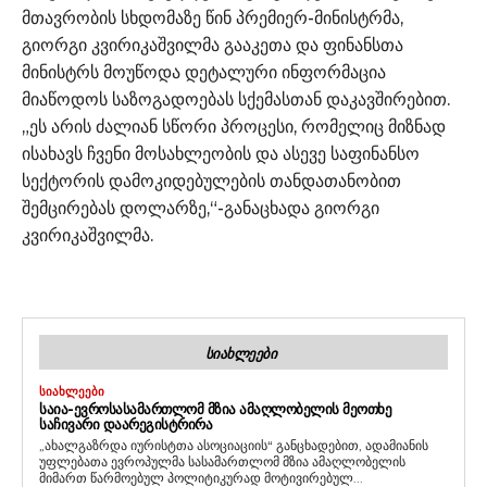
მთავრობის სხდომაზე წინ პრემიერ-მინისტრმა,
გიორგი კვირიკაშვილმა გააკეთა და ფინანსთა
მინისტრს მოუწოდა დეტალური ინფორმაცია
მიაწოდოს საზოგადოებას სქემასთან დაკავშირებით.
„ეს არის ძალიან სწორი პროცესი, რომელიც მიზნად
ისახავს ჩვენი მოსახლეობის და ასევე საფინანსო
სექტორის დამოკიდებულების თანდათანობით
შემცირებას დოლარზე,“-განაცხადა გიორგი
კვირიკაშვილმა.
ᲡᲘᲐᲮᲚᲔᲔᲑᲘ
ᲡᲘᲐᲮᲚᲔᲔᲑᲘ
ᲡᲐᲘᲐ-ᲔᲕᲠᲝᲡᲐᲡᲐᲛᲐᲠᲗᲚᲝᲛ ᲛᲖᲘᲐ ᲐᲛᲐᲦᲚᲝᲑᲔᲚᲘᲡ ᲛᲔᲝᲗᲮᲔ
ᲡᲐᲩᲘᲕᲐᲠᲘ ᲓᲐᲐᲠᲔᲒᲘᲡᲢᲠᲘᲠᲐ
„ახალგაზრდა იურისტთა ასოციაციის“ განცხადებით, ადამიანის
უფლებათა ევროპულმა სასამართლომ მზია ამაღლობელის
მიმართ წარმოებულ პოლიტიკურად მოტივირებულ...