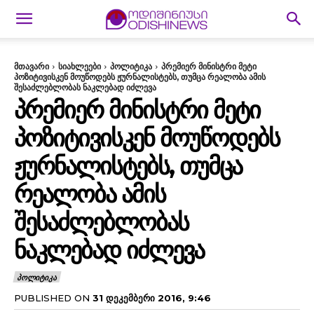
მთავარი
სიახლეები
პოლიტიკა
პრემიერ მინისტრი მეტი
პოზიტივისკენ მოუწოდებს ჟურნალისტებს, თუმცა რეალობა ამის
შესაძლებლობას ნაკლებად იძლევა
ᲞᲠᲔᲛᲘᲔᲠ ᲛᲘᲜᲘᲡᲢᲠᲘ ᲛᲔᲢᲘ
ᲞᲝᲖᲘᲢᲘᲕᲘᲡᲙᲔᲜ ᲛᲝᲣᲬᲝᲓᲔᲑᲡ
ᲟᲣᲠᲜᲐᲚᲘᲡᲢᲔᲑᲡ, ᲗᲣᲛᲪᲐ
ᲠᲔᲐᲚᲝᲑᲐ ᲐᲛᲘᲡ
ᲨᲔᲡᲐᲫᲚᲔᲑᲚᲝᲑᲐᲡ
ᲜᲐᲙᲚᲔᲑᲐᲓ ᲘᲫᲚᲔᲕᲐ
ᲞᲝᲚᲘᲢᲘᲙᲐ
PUBLISHED ON
31 ᲓᲔᲙᲔᲛᲑᲔᲠᲘ 2016, 9:46