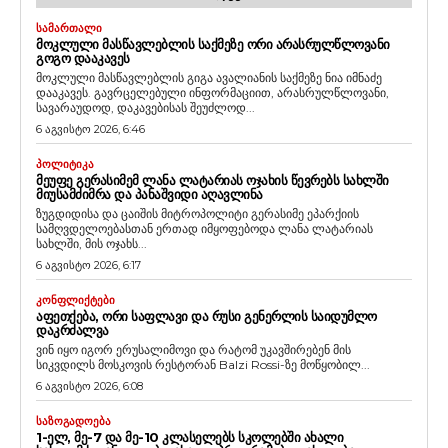
ᲡᲐᲛᲐᲠᲗᲐᲚᲘ
ᲛᲝᲙᲚᲣᲚᲘ ᲛᲐᲡᲬᲐᲕᲚᲔᲑᲚᲘᲡ ᲡᲐᲥᲛᲔᲖᲔ ᲝᲠᲘ ᲐᲠᲐᲡᲠᲣᲚᲬᲚᲝᲕᲐᲜᲘ
ᲒᲝᲒᲝ ᲓᲐᲐᲙᲐᲕᲔᲡ
მოკლული მასწავლებლის გიგა ავალიანის საქმეზე ნია იმნაძე
დააკავეს. გავრცელებული ინფორმაციით, არასრულწლოვანი,
სავარაუდოდ, დაკავებისას შეუძლოდ...
6 აგვისტო 2026, 6:46
ᲞᲝᲚᲘᲢᲘᲙᲐ
ᲛᲔᲣᲤᲔ ᲒᲔᲠᲐᲡᲘᲛᲔᲛ ᲚᲐᲜᲐ ᲚᲐᲢᲐᲠᲘᲐᲡ ᲝᲯᲐᲮᲘᲡ ᲬᲔᲕᲠᲔᲑᲡ ᲡᲐᲮᲚᲨᲘ
ᲛᲘᲣᲡᲐᲛᲫᲘᲛᲠᲐ ᲓᲐ ᲞᲐᲜᲐᲨᲕᲘᲓᲘ ᲐᲦᲐᲕᲚᲘᲜᲐ
ზუგდიდისა და ცაიშის მიტროპოლიტი გერასიმე ეპარქიის
სამღვდელოებასთან ერთად იმყოფებოდა ლანა ლატარიას
სახლში, მის ოჯახს...
6 აგვისტო 2026, 6:17
ᲙᲝᲜᲤᲚᲘᲥᲢᲔᲑᲘ
ᲐᲤᲔᲗᲥᲔᲑᲐ, ᲝᲠᲘ ᲡᲐᲤᲚᲐᲕᲘ ᲓᲐ ᲠᲣᲡᲘ ᲒᲔᲜᲔᲠᲚᲘᲡ ᲡᲐᲘᲓᲣᲛᲚᲝ
ᲓᲐᲙᲠᲫᲐᲚᲕᲐ
ვინ იყო იგორ ერუსალიმოვი და რატომ უკავშირებენ მის
სიკვდილს მოსკოვის რესტორან Balzi Rossi-ზე მოწყობილ...
6 აგვისტო 2026, 6:08
ᲡᲐᲖᲝᲒᲐᲓᲝᲔᲑᲐ
1-ᲔᲚ, ᲛᲔ-7 ᲓᲐ ᲛᲔ-10 ᲙᲚᲐᲡᲔᲚᲔᲑᲡ ᲡᲙᲝᲚᲔᲑᲨᲘ ᲐᲮᲐᲚᲘ