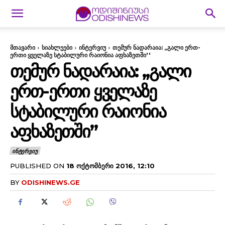
მთავარი
სიახლეები
ინტერვიუ
თემურ ნადარაია: ,,გალი ერთ-
ერთი ყველაზე სტაბილური რაიონია აფხაზეთში''
ᲗᲔᲛᲣᲠ ᲜᲐᲓᲐᲠᲐᲘᲐ: ,,ᲒᲐᲚᲘ
ᲔᲠᲗ-ᲔᲠᲗᲘ ᲧᲕᲔᲚᲐᲖᲔ
ᲡᲢᲐᲑᲘᲚᲣᲠᲘ ᲠᲐᲘᲝᲜᲘᲐ
ᲐᲤᲮᲐᲖᲔᲗᲨᲘ”
ᲘᲜᲢᲔᲠᲕᲘᲣ
PUBLISHED ON
18 ᲝᲥᲢᲝᲛᲑᲔᲠᲘ 2016, 12:10
BY
ODISHINEWS.GE