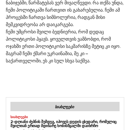
ნაბიჯებში, წარმატებას ვერ მივაღწევდი. რა თქმა უნდა,
ჩემი პოლიტიკაში ჩართვით ის გახარებულია. ჩემი ამ
პროცესში ჩართვა სიმბოლურია, რადგან მისი
მემკვიდრეობა არ დაიკარგება.
ჩემი უმცროსი შვილი ბედნიერია, რომ დედაც
პოლიტიკოსი ჰყავს. ყოველთვის ვამბობდი, რომ
ოჯახში ერთი პოლიტიკოსი საკმარისზე მეტიც კი იყო.
მაგრამ ჩემი ქმარი უკრაინაშია, მე კი –
საქართველოში, ეს კი სულ სხვა საქმეა.
ᲡᲘᲐᲮᲚᲔᲔᲑᲘ
ᲡᲘᲐᲮᲚᲔᲔᲑᲘ
2-ᲓᲦᲘᲐᲜᲘ ᲫᲔᲑᲜᲘᲡ ᲨᲔᲛᲓᲔᲒ, ᲘᲞᲝᲕᲔᲡ ᲓᲔᲓᲘᲡ ᲪᲮᲔᲓᲐᲠᲘ, ᲠᲝᲛᲔᲚᲘᲪ
ᲨᲕᲘᲚᲗᲐᲜ ᲔᲠᲗᲐᲓ ᲛᲓᲘᲜᲐᲠᲔ ᲮᲝᲑᲘᲡᲬᲧᲐᲚᲨᲘ ᲓᲐᲘᲮᲠᲩᲝ