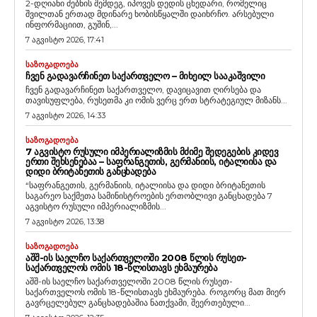
2-დღიანი ძებნის შემდეგ, იპოვეს დედის ცხედარი, რომელიც
შვილთან ერთად მდინარე ხობისწყალში დაიხრჩო. არსებული
ინფორმაციით, გუშინ,...
7 აგვისტო 2026, 17:41
ᲡᲐᲖᲝᲒᲐᲓᲝᲔᲑᲐ
ᲩᲕᲔᲜ ᲒᲐᲓᲐᲕᲐᲠᲩᲘᲜᲔᲗ ᲡᲐᲥᲐᲠᲗᲕᲔᲚᲝ – ᲛᲘᲮᲔᲘᲚ ᲡᲐᲐᲙᲐᲨᲕᲘᲚᲘ
ჩვენ გადავარჩინეთ საქართველო, დავიცავით ღირსება და
თავისუფლება, რუსეთმა კი ომის ვერც ერთ სტრატეგიულ მიზანს...
7 აგვისტო 2026, 14:33
ᲡᲐᲖᲝᲒᲐᲓᲝᲔᲑᲐ
7 ᲐᲒᲕᲘᲡᲢᲝ ᲠᲣᲡᲣᲚᲘ ᲘᲛᲞᲔᲠᲘᲐᲚᲘᲖᲛᲘᲡ ᲛᲫᲘᲛᲔ ᲨᲔᲓᲔᲒᲔᲑᲘᲡ ᲙᲘᲓᲔᲕ
ᲔᲠᲗᲘ ᲨᲔᲮᲡᲔᲜᲔᲑᲐᲐ – ᲡᲐᲤᲠᲐᲜᲒᲔᲗᲘᲡ, ᲒᲔᲠᲛᲐᲜᲘᲘᲡ, ᲘᲢᲐᲚᲘᲘᲡᲐ ᲓᲐ
ᲓᲘᲓᲘ ᲑᲠᲘᲢᲐᲜᲔᲗᲘᲡ ᲒᲐᲜᲪᲮᲐᲓᲔᲑᲐ
“საფრანგეთის, გერმანიის, იტალიისა და დიდი ბრიტანეთის
საგარეო საქმეთა სამინისტროების ერთობლივი განცხადება 7
აგვისტო რუსული იმპერიალიზმის...
7 აგვისტო 2026, 13:38
ᲡᲐᲖᲝᲒᲐᲓᲝᲔᲑᲐ
ᲐᲨᲨ-ᲘᲡ ᲡᲐᲔᲚᲩᲝ ᲡᲐᲥᲐᲠᲗᲕᲔᲚᲝᲨᲘ 2008 ᲬᲚᲘᲡ ᲠᲣᲡᲔᲗ-
ᲡᲐᲥᲐᲠᲗᲕᲔᲚᲝᲡ ᲝᲛᲘᲡ 18-ᲬᲚᲘᲡᲗᲐᲕᲡ ᲔᲮᲛᲐᲣᲠᲔᲑᲐ
აშშ-ის საელჩო საქართველოში 2008 წლის რუსეთ-
საქართველოს ომის 18-წლისთავს ეხმაურება. როგორც მათ მიერ
გავრცელებულ განცხადებაშია ნათქვამი, შეერთებული...