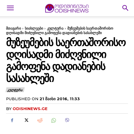
მთავარი
სიახლეები
კულტურა
მუზეუმების საერთაშორისო
დღისადმი მიძღვნილი გამოფენა დადიანების სასახლეში
ᲛᲣᲖᲔᲣᲛᲔᲑᲘᲡ ᲡᲐᲔᲠᲗᲐᲨᲝᲠᲘᲡᲝ
ᲓᲦᲘᲡᲐᲓᲛᲘ ᲛᲘᲫᲦᲕᲜᲘᲚᲘ
ᲒᲐᲛᲝᲤᲔᲜᲐ ᲓᲐᲓᲘᲐᲜᲔᲑᲘᲡ
ᲡᲐᲡᲐᲮᲚᲔᲨᲘ
ᲙᲣᲚᲢᲣᲠᲐ
PUBLISHED ON
21 ᲛᲐᲘᲡᲘ 2016, 11:33
BY
ODISHINEWS.GE