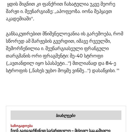
ყდის შიგნით კი ფანქრით ჩახატულია უკვე მეორე
შარჟი ი. მეუნარგიაზე: „აპოფეოზა. იონა შეჰყავთ
აკადემიაში“
.
განსაკუთრებით მნიშვნელოვანია ის გარემოება, რომ
სწორედ ამ შარჟების გვერდით, იმავე რვეულში,
შემორჩენილია ი. მეუნარგიასეული ფრანგული
თარგმანის ორი ფრაგმენტი: მე-40 სტროფი
(„ავთანდილ იყო სპასპეტი…“) მთლიანად და 84-ე
სტროფის („ნახეს უცხო მოყმე ვინმე…“) დასაწყისი. ''
ᲡᲘᲐᲮᲚᲔᲔᲑᲘ
ᲡᲐᲖᲝᲒᲐᲓᲝᲔᲑᲐ
ᲩᲕᲔᲜ ᲒᲐᲓᲐᲕᲐᲠᲩᲘᲜᲔᲗ ᲡᲐᲥᲐᲠᲗᲕᲔᲚᲝ – ᲛᲘᲮᲔᲘᲚ ᲡᲐᲐᲙᲐᲨᲕᲘᲚᲘ