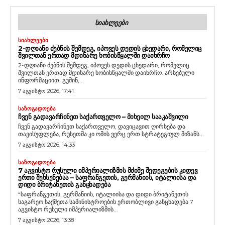
ᲡᲘᲐᲮᲚᲔᲔᲑᲘ
ᲡᲘᲐᲮᲚᲔᲔᲑᲘ
2-ᲓᲦᲘᲐᲜᲘ ᲫᲔᲑᲜᲘᲡ ᲨᲔᲛᲓᲔᲒ, ᲘᲞᲝᲕᲔᲡ ᲓᲔᲓᲘᲡ ᲪᲮᲔᲓᲐᲠᲘ, ᲠᲝᲛᲔᲚᲘᲪ
ᲨᲕᲘᲚᲗᲐᲜ ᲔᲠᲗᲐᲓ ᲛᲓᲘᲜᲐᲠᲔ ᲮᲝᲑᲘᲡᲬᲧᲐᲚᲨᲘ ᲓᲐᲘᲮᲠᲩᲝ
2-დღიანი ძებნის შემდეგ, იპოვეს დედის ცხედარი, რომელიც
შვილთან ერთად მდინარე ხობისწყალში დაიხრჩო. არსებული
ინფორმაციით, გუშინ,...
7 აგვისტო 2026, 17:41
ᲡᲐᲖᲝᲒᲐᲓᲝᲔᲑᲐ
ᲩᲕᲔᲜ ᲒᲐᲓᲐᲕᲐᲠᲩᲘᲜᲔᲗ ᲡᲐᲥᲐᲠᲗᲕᲔᲚᲝ – ᲛᲘᲮᲔᲘᲚ ᲡᲐᲐᲙᲐᲨᲕᲘᲚᲘ
ჩვენ გადავარჩინეთ საქართველო, დავიცავით ღირსება და
თავისუფლება, რუსეთმა კი ომის ვერც ერთ სტრატეგიულ მიზანს...
7 აგვისტო 2026, 14:33
ᲡᲐᲖᲝᲒᲐᲓᲝᲔᲑᲐ
7 ᲐᲒᲕᲘᲡᲢᲝ ᲠᲣᲡᲣᲚᲘ ᲘᲛᲞᲔᲠᲘᲐᲚᲘᲖᲛᲘᲡ ᲛᲫᲘᲛᲔ ᲨᲔᲓᲔᲒᲔᲑᲘᲡ ᲙᲘᲓᲔᲕ
ᲔᲠᲗᲘ ᲨᲔᲮᲡᲔᲜᲔᲑᲐᲐ – ᲡᲐᲤᲠᲐᲜᲒᲔᲗᲘᲡ, ᲒᲔᲠᲛᲐᲜᲘᲘᲡ, ᲘᲢᲐᲚᲘᲘᲡᲐ ᲓᲐ
ᲓᲘᲓᲘ ᲑᲠᲘᲢᲐᲜᲔᲗᲘᲡ ᲒᲐᲜᲪᲮᲐᲓᲔᲑᲐ
“საფრანგეთის, გერმანიის, იტალიისა და დიდი ბრიტანეთის
საგარეო საქმეთა სამინისტროების ერთობლივი განცხადება 7
აგვისტო რუსული იმპერიალიზმის...
7 აგვისტო 2026, 13:38