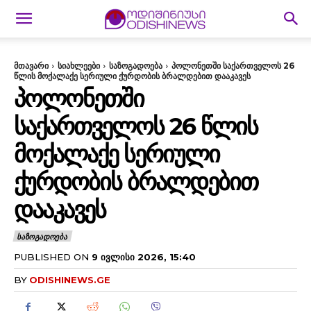
მთავარი
სიახლეები
საზოგადოება
პოლონეთში საქართველოს 26
წლის მოქალაქე სერიული ქურდობის ბრალდებით დააკავეს
ᲞᲝᲚᲝᲜᲔᲗᲨᲘ
ᲡᲐᲥᲐᲠᲗᲕᲔᲚᲝᲡ 26 ᲬᲚᲘᲡ
ᲛᲝᲥᲐᲚᲐᲥᲔ ᲡᲔᲠᲘᲣᲚᲘ
ᲥᲣᲠᲓᲝᲑᲘᲡ ᲑᲠᲐᲚᲓᲔᲑᲘᲗ
ᲓᲐᲐᲙᲐᲕᲔᲡ
ᲡᲐᲖᲝᲒᲐᲓᲝᲔᲑᲐ
PUBLISHED ON
9 ᲘᲕᲚᲘᲡᲘ 2026, 15:40
BY
ODISHINEWS.GE