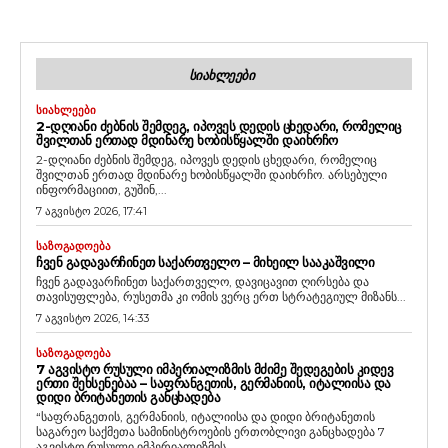
ᲡᲘᲐᲮᲚᲔᲔᲑᲘ
ᲡᲘᲐᲮᲚᲔᲔᲑᲘ
2-ᲓᲦᲘᲐᲜᲘ ᲫᲔᲑᲜᲘᲡ ᲨᲔᲛᲓᲔᲒ, ᲘᲞᲝᲕᲔᲡ ᲓᲔᲓᲘᲡ ᲪᲮᲔᲓᲐᲠᲘ, ᲠᲝᲛᲔᲚᲘᲪ
ᲨᲕᲘᲚᲗᲐᲜ ᲔᲠᲗᲐᲓ ᲛᲓᲘᲜᲐᲠᲔ ᲮᲝᲑᲘᲡᲬᲧᲐᲚᲨᲘ ᲓᲐᲘᲮᲠᲩᲝ
2-დღიანი ძებნის შემდეგ, იპოვეს დედის ცხედარი, რომელიც
შვილთან ერთად მდინარე ხობისწყალში დაიხრჩო. არსებული
ინფორმაციით, გუშინ,...
7 აგვისტო 2026, 17:41
ᲡᲐᲖᲝᲒᲐᲓᲝᲔᲑᲐ
ᲩᲕᲔᲜ ᲒᲐᲓᲐᲕᲐᲠᲩᲘᲜᲔᲗ ᲡᲐᲥᲐᲠᲗᲕᲔᲚᲝ – ᲛᲘᲮᲔᲘᲚ ᲡᲐᲐᲙᲐᲨᲕᲘᲚᲘ
ჩვენ გადავარჩინეთ საქართველო, დავიცავით ღირსება და
თავისუფლება, რუსეთმა კი ომის ვერც ერთ სტრატეგიულ მიზანს...
7 აგვისტო 2026, 14:33
ᲡᲐᲖᲝᲒᲐᲓᲝᲔᲑᲐ
7 ᲐᲒᲕᲘᲡᲢᲝ ᲠᲣᲡᲣᲚᲘ ᲘᲛᲞᲔᲠᲘᲐᲚᲘᲖᲛᲘᲡ ᲛᲫᲘᲛᲔ ᲨᲔᲓᲔᲒᲔᲑᲘᲡ ᲙᲘᲓᲔᲕ
ᲔᲠᲗᲘ ᲨᲔᲮᲡᲔᲜᲔᲑᲐᲐ – ᲡᲐᲤᲠᲐᲜᲒᲔᲗᲘᲡ, ᲒᲔᲠᲛᲐᲜᲘᲘᲡ, ᲘᲢᲐᲚᲘᲘᲡᲐ ᲓᲐ
ᲓᲘᲓᲘ ᲑᲠᲘᲢᲐᲜᲔᲗᲘᲡ ᲒᲐᲜᲪᲮᲐᲓᲔᲑᲐ
“საფრანგეთის, გერმანიის, იტალიისა და დიდი ბრიტანეთის
საგარეო საქმეთა სამინისტროების ერთობლივი განცხადება 7
აგვისტო რუსული იმპერიალიზმის...