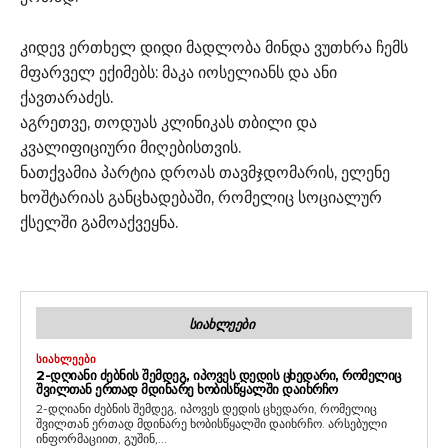
კიდევ ერთხელ დიდი მადლობა მინდა ვუთხრა ჩემს
მფარველ ექიმებს: მაკა იოსელიანს და ანი
ქავთარაძეს.
აგრეთვე, თოდუას კლინიკას თბილი და
კვალიფიციური მიღებისთვის.
ნათქვამია პარტია დროას თავმჯდომარის, ელენე
ხოშტარიას განცხადებაში, რომელიც სოციალურ
ქსელში გამოაქვეყნა.
ᲡᲘᲐᲮᲚᲔᲔᲑᲘ
ᲡᲘᲐᲮᲚᲔᲔᲑᲘ
2-ᲓᲦᲘᲐᲜᲘ ᲫᲔᲑᲜᲘᲡ ᲨᲔᲛᲓᲔᲒ, ᲘᲞᲝᲕᲔᲡ ᲓᲔᲓᲘᲡ ᲪᲮᲔᲓᲐᲠᲘ, ᲠᲝᲛᲔᲚᲘᲪ
ᲨᲕᲘᲚᲗᲐᲜ ᲔᲠᲗᲐᲓ ᲛᲓᲘᲜᲐᲠᲔ ᲮᲝᲑᲘᲡᲬᲧᲐᲚᲨᲘ ᲓᲐᲘᲮᲠᲩᲝ
2-დღიანი ძებნის შემდეგ, იპოვეს დედის ცხედარი, რომელიც
შვილთან ერთად მდინარე ხობისწყალში დაიხრჩო. არსებული
ინფორმაციით, გუშინ,...