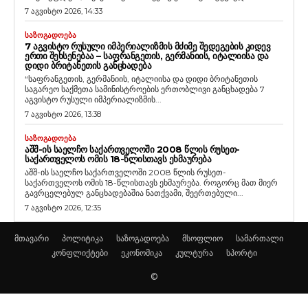
7 აგვისტო 2026, 14:33
ᲡᲐᲖᲝᲒᲐᲓᲝᲔᲑᲐ
7 ᲐᲒᲕᲘᲡᲢᲝ ᲠᲣᲡᲣᲚᲘ ᲘᲛᲞᲔᲠᲘᲐᲚᲘᲖᲛᲘᲡ ᲛᲫᲘᲛᲔ ᲨᲔᲓᲔᲒᲔᲑᲘᲡ ᲙᲘᲓᲔᲕ
ᲔᲠᲗᲘ ᲨᲔᲮᲡᲔᲜᲔᲑᲐᲐ – ᲡᲐᲤᲠᲐᲜᲒᲔᲗᲘᲡ, ᲒᲔᲠᲛᲐᲜᲘᲘᲡ, ᲘᲢᲐᲚᲘᲘᲡᲐ ᲓᲐ
ᲓᲘᲓᲘ ᲑᲠᲘᲢᲐᲜᲔᲗᲘᲡ ᲒᲐᲜᲪᲮᲐᲓᲔᲑᲐ
“საფრანგეთის, გერმანიის, იტალიისა და დიდი ბრიტანეთის
საგარეო საქმეთა სამინისტროების ერთობლივი განცხადება 7
აგვისტო რუსული იმპერიალიზმის...
7 აგვისტო 2026, 13:38
ᲡᲐᲖᲝᲒᲐᲓᲝᲔᲑᲐ
ᲐᲨᲨ-ᲘᲡ ᲡᲐᲔᲚᲩᲝ ᲡᲐᲥᲐᲠᲗᲕᲔᲚᲝᲨᲘ 2008 ᲬᲚᲘᲡ ᲠᲣᲡᲔᲗ-
ᲡᲐᲥᲐᲠᲗᲕᲔᲚᲝᲡ ᲝᲛᲘᲡ 18-ᲬᲚᲘᲡᲗᲐᲕᲡ ᲔᲮᲛᲐᲣᲠᲔᲑᲐ
აშშ-ის საელჩო საქართველოში 2008 წლის რუსეთ-
საქართველოს ომის 18-წლისთავს ეხმაურება. როგორც მათ მიერ
გავრცელებულ განცხადებაშია ნათქვამი, შეერთებული...
7 აგვისტო 2026, 12:35
მთავარი
პოლიტიკა
საზოგადოება
მსოფლიო
სამართალი
კონფლიქტები
ეკონომიკა
კულტურა
სპორტი
©