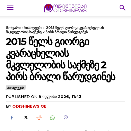
მთავარი
სიახლეები
2015 წელს გიორგი კვარაცხელიას
მკვლელობის საქმეზე 2 პირს ბრალი წარუდგინეს
2015 ᲬᲔᲚᲡ ᲒᲘᲝᲠᲒᲘ
ᲙᲕᲐᲠᲐᲪᲮᲔᲚᲘᲐᲡ
ᲛᲙᲕᲚᲔᲚᲝᲑᲘᲡ ᲡᲐᲥᲛᲔᲖᲔ 2
ᲞᲘᲠᲡ ᲑᲠᲐᲚᲘ ᲬᲐᲠᲣᲓᲒᲘᲜᲔᲡ
ᲡᲘᲐᲮᲚᲔᲔᲑᲘ
PUBLISHED ON
9 ᲘᲕᲚᲘᲡᲘ 2026, 11:43
BY
ODISHINEWS.GE