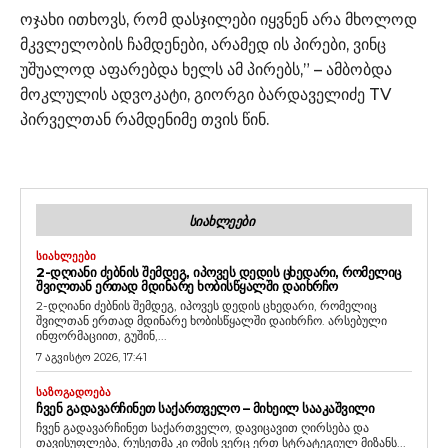
ოჯახი ითხოვს, რომ დასჯილები იყვნენ არა მხოლოდ
მკვლელობის ჩამდენები, არამედ ის პირები, ვინც
უშუალოდ აფარებდა ხელს ამ პირებს,” – ამბობდა
მოკლულის ადვოკატი, გიორგი ბარდაველიძე TV
პირველთან რამდენიმე თვის წინ.
ᲡᲘᲐᲮᲚᲔᲔᲑᲘ
ᲡᲘᲐᲮᲚᲔᲔᲑᲘ
2-ᲓᲦᲘᲐᲜᲘ ᲫᲔᲑᲜᲘᲡ ᲨᲔᲛᲓᲔᲒ, ᲘᲞᲝᲕᲔᲡ ᲓᲔᲓᲘᲡ ᲪᲮᲔᲓᲐᲠᲘ, ᲠᲝᲛᲔᲚᲘᲪ
ᲨᲕᲘᲚᲗᲐᲜ ᲔᲠᲗᲐᲓ ᲛᲓᲘᲜᲐᲠᲔ ᲮᲝᲑᲘᲡᲬᲧᲐᲚᲨᲘ ᲓᲐᲘᲮᲠᲩᲝ
2-დღიანი ძებნის შემდეგ, იპოვეს დედის ცხედარი, რომელიც
შვილთან ერთად მდინარე ხობისწყალში დაიხრჩო. არსებული
ინფორმაციით, გუშინ,...
7 აგვისტო 2026, 17:41
ᲡᲐᲖᲝᲒᲐᲓᲝᲔᲑᲐ
ᲩᲕᲔᲜ ᲒᲐᲓᲐᲕᲐᲠᲩᲘᲜᲔᲗ ᲡᲐᲥᲐᲠᲗᲕᲔᲚᲝ – ᲛᲘᲮᲔᲘᲚ ᲡᲐᲐᲙᲐᲨᲕᲘᲚᲘ
ჩვენ გადავარჩინეთ საქართველო, დავიცავით ღირსება და
თავისუფლება, რუსეთმა კი ომის ვერც ერთ სტრატეგიულ მიზანს...