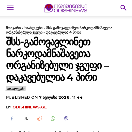
მთავარი
სიახლეები
შსს-გამოვავლინეთ ნარკოდამნაშავეთა
ორგანიზებული ჯგუფი - დაკავებულია 4 პირი
ᲨᲡᲡ-ᲒᲐᲛᲝᲕᲐᲕᲚᲘᲜᲔᲗ
ᲜᲐᲠᲙᲝᲓᲐᲛᲜᲐᲨᲐᲕᲔᲗᲐ
ᲝᲠᲒᲐᲜᲘᲖᲔᲑᲣᲚᲘ ᲯᲒᲣᲤᲘ –
ᲓᲐᲙᲐᲕᲔᲑᲣᲚᲘᲐ 4 ᲞᲘᲠᲘ
ᲡᲘᲐᲮᲚᲔᲔᲑᲘ
PUBLISHED ON
7 ᲘᲕᲚᲘᲡᲘ 2026, 11:44
BY
ODISHINEWS.GE