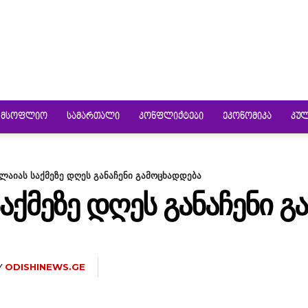
ᲛᲡᲝᲤᲚᲘᲝ
ᲡᲐᲛᲐᲠᲗᲐᲚᲘ
ᲙᲝᲜᲤᲚᲘᲥᲢᲔᲑᲘ
ᲔᲙᲝᲜᲝᲛᲘᲙᲐ
ᲙᲣ
ალაიას საქმეზე დღეს განაჩენი გამოცხადდება
ᲐᲥᲛᲔᲖᲔ ᲓᲦᲔᲡ ᲒᲐᲜᲐᲩᲔᲜᲘ 
Y
ODISHINEWS.GE