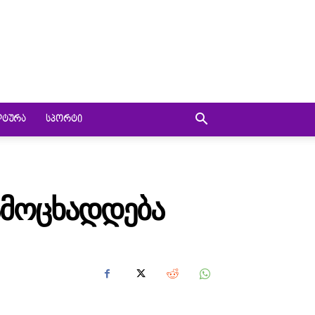
ᲚᲢᲣᲠᲐ
ᲡᲞᲝᲠᲢᲘ
ᲒᲐᲛᲝᲪᲮᲐᲓᲓᲔᲑᲐ