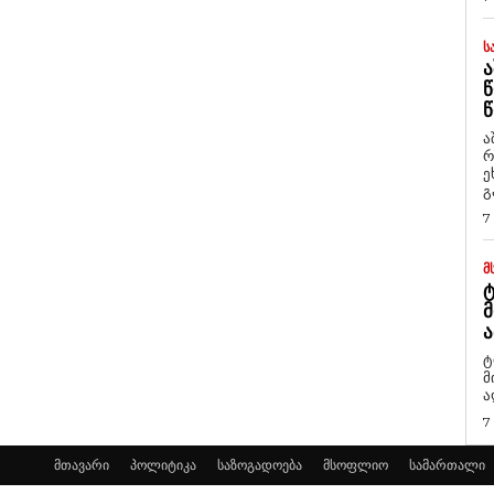
Ს
Ა
Წ
Წ
ა
რ
ეხმაუ
გ
7
Მ
Ტ
Მ
Ა
ტ
მ
ა
7
მთავარი
პოლიტიკა
საზოგადოება
მსოფლიო
სამართალი