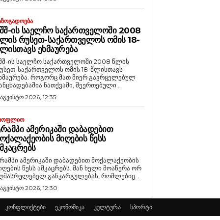
ᲐᲖᲝᲒᲐᲓᲝᲔᲑᲐ
ᲨᲨ-ᲘᲡ ᲡᲐᲔᲚᲩᲝ ᲡᲐᲥᲐᲠᲗᲕᲔᲚᲝᲨᲘ 2008
ᲚᲘᲡ ᲠᲣᲡᲔᲗ-ᲡᲐᲥᲐᲠᲗᲕᲔᲚᲝᲡ ᲝᲛᲘᲡ 18-
ᲚᲘᲡᲗᲐᲕᲡ ᲔᲮᲛᲐᲣᲠᲔᲑᲐ
შშ-ის საელჩო საქართველოში 2008 წლის
უსეთ-საქართველოს ომის 18-წლისთავს
რება. როგორც მათ მიერ გავრცელებულ
ანცხადებაშია ნათქვამი, შეერთებული...
 აგვისტო 2026, 12:35
ᲡᲝᲤᲚᲘᲝ
ᲠᲐᲛᲞᲘ ᲐᲛᲔᲠᲘᲙᲐᲨᲘ ᲓᲐᲑᲐᲓᲔᲑᲘᲗ
ᲝᲥᲐᲚᲐᲥᲔᲝᲑᲘᲡ ᲛᲘᲦᲔᲑᲘᲡ ᲬᲔᲡᲡ
ᲛᲙᲐᲪᲠᲔᲑᲡ
რამპი ამერიკაში დაბადებით მოქალაქეობის
იღების წესს ამკაცრებს. მან ხელი მოაწერა ორ
ღმასრულებელ განკარგულებას, რომლებიც...
 აგვისტო 2026, 12:30
კონფლიქტები
ეკონომიკა
კულტურა
სპორტი