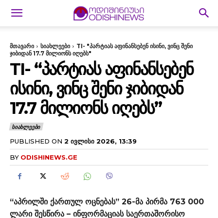
მთავარი
სიახლეები
TI- "პარტიას აფინანსებენ ისინი, ვინც შენი
ჯიბიდან 17.7 მილიონს იღებს"
TI- “ᲞᲐᲠᲢᲘᲐᲡ ᲐᲤᲘᲜᲐᲜᲡᲔᲑᲔᲜ
ᲘᲡᲘᲜᲘ, ᲕᲘᲜᲪ ᲨᲔᲜᲘ ᲯᲘᲑᲘᲓᲐᲜ
17.7 ᲛᲘᲚᲘᲝᲜᲡ ᲘᲦᲔᲑᲡ”
ᲡᲘᲐᲮᲚᲔᲔᲑᲘ
PUBLISHED ON
2 ᲘᲕᲚᲘᲡᲘ 2026, 13:39
BY
ODISHINEWS.GE
“აპრილში ქართულ ოცნებას” 26-მა პირმა 763 000
ლარი შესწირა – ინფორმაციას საერთაშორისო