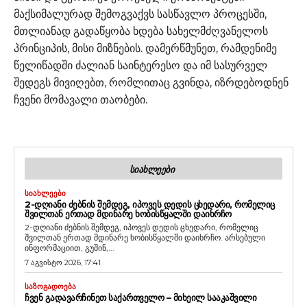
მაქსიმალურად შემოგვაქვს სასწავლო პროცესში,
მთლიანად გადაწყობა ხდება სახელმძღვანელოს
პრინციპის, მისი მიზნების. დამერწმუნეთ, რამდენიმე
წელიწადში ძალიან საინტერესო და იმ სასურველ
შედეგს მივიღებთ, რომლითაც გვინდა, იზრდებოდნენ
ჩვენი მომავალი თაობები.
ᲡᲘᲐᲮᲚᲔᲔᲑᲘ
ᲡᲘᲐᲮᲚᲔᲔᲑᲘ
2-ᲓᲦᲘᲐᲜᲘ ᲫᲔᲑᲜᲘᲡ ᲨᲔᲛᲓᲔᲒ, ᲘᲞᲝᲕᲔᲡ ᲓᲔᲓᲘᲡ ᲪᲮᲔᲓᲐᲠᲘ, ᲠᲝᲛᲔᲚᲘᲪ
ᲨᲕᲘᲚᲗᲐᲜ ᲔᲠᲗᲐᲓ ᲛᲓᲘᲜᲐᲠᲔ ᲮᲝᲑᲘᲡᲬᲧᲐᲚᲨᲘ ᲓᲐᲘᲮᲠᲩᲝ
2-დღიანი ძებნის შემდეგ, იპოვეს დედის ცხედარი, რომელიც
შვილთან ერთად მდინარე ხობისწყალში დაიხრჩო. არსებული
ინფორმაციით, გუშინ,...
7 აგვისტო 2026, 17:41
ᲡᲐᲖᲝᲒᲐᲓᲝᲔᲑᲐ
ᲩᲕᲔᲜ ᲒᲐᲓᲐᲕᲐᲠᲩᲘᲜᲔᲗ ᲡᲐᲥᲐᲠᲗᲕᲔᲚᲝ – ᲛᲘᲮᲔᲘᲚ ᲡᲐᲐᲙᲐᲨᲕᲘᲚᲘ