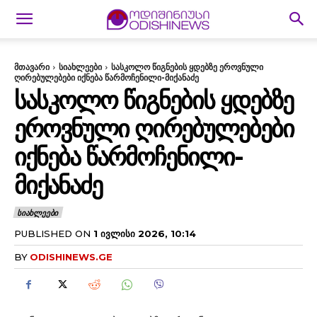
მთავარი
სიახლეები
სასკოლო წიგნების ყდებზე ეროვნული
ღირებულებები იქნება წარმოჩენილი-მიქანაძე
ᲡᲐᲡᲙᲝᲚᲝ ᲬᲘᲒᲜᲔᲑᲘᲡ ᲧᲓᲔᲑᲖᲔ
ᲔᲠᲝᲕᲜᲣᲚᲘ ᲦᲘᲠᲔᲑᲣᲚᲔᲑᲔᲑᲘ
ᲘᲥᲜᲔᲑᲐ ᲬᲐᲠᲛᲝᲩᲔᲜᲘᲚᲘ-
ᲛᲘᲥᲐᲜᲐᲫᲔ
ᲡᲘᲐᲮᲚᲔᲔᲑᲘ
PUBLISHED ON
1 ᲘᲕᲚᲘᲡᲘ 2026, 10:14
BY
ODISHINEWS.GE