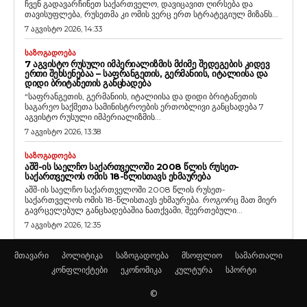
ჩვენ გადავარჩინეთ საქართველო, დავიცავით ღირსება და
თავისუფლება, რუსეთმა კი ომის ვერც ერთ სტრატეგიულ მიზანს...
7 აგვისტო 2026, 14:33
ᲡᲐᲖᲝᲒᲐᲓᲝᲔᲑᲐ
7 ᲐᲒᲕᲘᲡᲢᲝ ᲠᲣᲡᲣᲚᲘ ᲘᲛᲞᲔᲠᲘᲐᲚᲘᲖᲛᲘᲡ ᲛᲫᲘᲛᲔ ᲨᲔᲓᲔᲒᲔᲑᲘᲡ ᲙᲘᲓᲔᲕ
ᲔᲠᲗᲘ ᲨᲔᲮᲡᲔᲜᲔᲑᲐᲐ – ᲡᲐᲤᲠᲐᲜᲒᲔᲗᲘᲡ, ᲒᲔᲠᲛᲐᲜᲘᲘᲡ, ᲘᲢᲐᲚᲘᲘᲡᲐ ᲓᲐ
ᲓᲘᲓᲘ ᲑᲠᲘᲢᲐᲜᲔᲗᲘᲡ ᲒᲐᲜᲪᲮᲐᲓᲔᲑᲐ
“საფრანგეთის, გერმანიის, იტალიისა და დიდი ბრიტანეთის
საგარეო საქმეთა სამინისტროების ერთობლივი განცხადება 7
აგვისტო რუსული იმპერიალიზმის...
7 აგვისტო 2026, 13:38
ᲡᲐᲖᲝᲒᲐᲓᲝᲔᲑᲐ
ᲐᲨᲨ-ᲘᲡ ᲡᲐᲔᲚᲩᲝ ᲡᲐᲥᲐᲠᲗᲕᲔᲚᲝᲨᲘ 2008 ᲬᲚᲘᲡ ᲠᲣᲡᲔᲗ-
ᲡᲐᲥᲐᲠᲗᲕᲔᲚᲝᲡ ᲝᲛᲘᲡ 18-ᲬᲚᲘᲡᲗᲐᲕᲡ ᲔᲮᲛᲐᲣᲠᲔᲑᲐ
აშშ-ის საელჩო საქართველოში 2008 წლის რუსეთ-
საქართველოს ომის 18-წლისთავს ეხმაურება. როგორც მათ მიერ
გავრცელებულ განცხადებაშია ნათქვამი, შეერთებული...
7 აგვისტო 2026, 12:35
მთავარი
პოლიტიკა
საზოგადოება
მსოფლიო
სამართალი
კონფლიქტები
ეკონომიკა
კულტურა
სპორტი
©