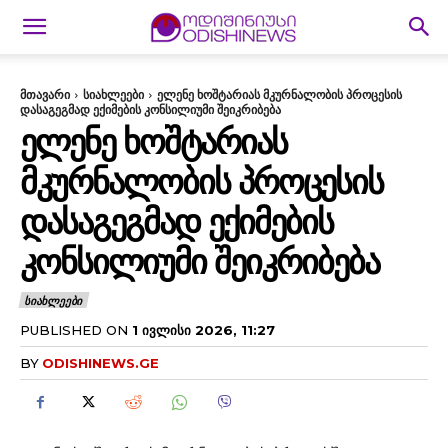
მთავარი
სიახლეები
ელენე ხოშტარიას მკურნალობის პროცესის
დასაგეგმად ექიმების კონსილიუმი შეიკრიბება
ᲔᲚᲔᲜᲔ ᲮᲝᲨᲢᲐᲠᲘᲐᲡ
ᲛᲙᲣᲠᲜᲐᲚᲝᲑᲘᲡ ᲞᲠᲝᲪᲔᲡᲘᲡ
ᲓᲐᲡᲐᲒᲔᲒᲛᲐᲓ ᲔᲥᲘᲛᲔᲑᲘᲡ
ᲙᲝᲜᲡᲘᲚᲘᲣᲛᲘ ᲨᲔᲘᲙᲠᲘᲑᲔᲑᲐ
ᲡᲘᲐᲮᲚᲔᲔᲑᲘ
PUBLISHED ON
1 ᲘᲕᲚᲘᲡᲘ 2026, 11:27
BY
ODISHINEWS.GE