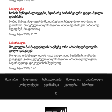
6 აგვისტო 2026, 14:25
ᲡᲘᲐᲮᲚᲔᲔᲑᲘ
ᲮᲝᲑᲘᲡ ᲛᲣᲜᲘᲪᲘᲞᲐᲚᲘᲢᲔᲢᲨᲘ, ᲛᲓᲘᲜᲐᲠᲔ ᲮᲝᲑᲘᲡᲬᲧᲐᲚᲨᲘ ᲓᲔᲓᲐ-ᲨᲕᲘᲚᲘ
ᲓᲐᲘᲮᲠᲩᲝ
ხობის მუნიციპალიტეტში მდინარე ხობისწყალში დედა-შვილი
დაიხრჩო. არსებული ინფორმაციით, ისინი მდინარეში საბანაოდ
შევიდნენ, რა დროსაც...
6 აგვისტო 2026, 13:37
ᲡᲐᲛᲐᲠᲗᲐᲚᲘ
ᲛᲝᲙᲚᲣᲚᲘ ᲛᲐᲡᲬᲐᲕᲚᲔᲑᲚᲘᲡ ᲡᲐᲥᲛᲔᲖᲔ ᲝᲠᲘ ᲐᲠᲐᲡᲠᲣᲚᲬᲚᲝᲕᲐᲜᲘ
ᲒᲝᲒᲝ ᲓᲐᲐᲙᲐᲕᲔᲡ
მოკლული მასწავლებლის გიგა ავალიანის საქმეზე ნია იმნაძე
დააკავეს. გავრცელებული ინფორმაციით, არასრულწლოვანი,
სავარაუდოდ, დაკავებისას შეუძლოდ...
6 აგვისტო 2026, 6:46
მთავარი
პოლიტიკა
საზოგადოება
მსოფლიო
სამართალი
კონფლიქტები
ეკონომიკა
კულტურა
სპორტი
©