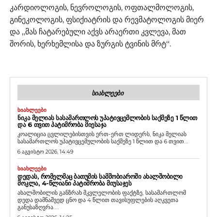
კარდიოლოგის, ნევროლოგის, ოფთალმოლოგის,
გინეკოლოგის, ფსიქიატრის და რევმატოლოგის მიერ
და „მას ჩატარებული აქვს არაერთი კვლევა, მათ
შორის, ხერხემლისა და ზურგის ტვინის მრტ“.
ᲡᲘᲐᲮᲚᲔᲔᲑᲘ
ᲡᲘᲐᲮᲚᲔᲔᲑᲘ
ᲜᲘᲙᲐ ᲛᲔᲚᲘᲐᲡ ᲡᲐᲡᲐᲛᲐᲠᲗᲚᲝᲡ ᲣᲞᲐᲢᲘᲕᲪᲔᲛᲚᲝᲑᲘᲡ ᲡᲐᲥᲛᲔᲖᲔ 1 ᲬᲚᲘᲗ
ᲓᲐ 6 ᲗᲕᲘᲗ ᲞᲐᲢᲘᲛᲠᲝᲑᲐ ᲛᲘᲔᲡᲐᲯᲐ
კოალიცია ცვლილებისთვის ერთ-ერთ ლიდერს, ნიკა მელიას
სასამართლოს უპატივცემულობის საქმეზე 1 წლით და 6 თვით...
6 აგვისტო 2026, 14:49
ᲡᲘᲐᲮᲚᲔᲔᲑᲘ
ᲓᲔᲓᲐᲡ, ᲠᲝᲛᲔᲚᲛᲐᲪ ᲑᲐᲗᲣᲛᲘᲡ ᲡᲐᲛᲨᲝᲑᲘᲐᲠᲝᲨᲘ ᲐᲮᲐᲚᲨᲝᲑᲘᲚᲘ
ᲛᲝᲙᲚᲐ, 4-ᲬᲚᲘᲐᲜᲘ ᲞᲐᲢᲘᲛᲠᲝᲑᲐ ᲛᲘᲣᲡᲐᲯᲔᲡ
ახალშობილის განზრახ მკვლელობის ფაქტზე, სასამართლომ
დედა დამნაშვედ ცნო და 4 წლით თავისუფლების აღკვეთა
განუსაზღვრა....