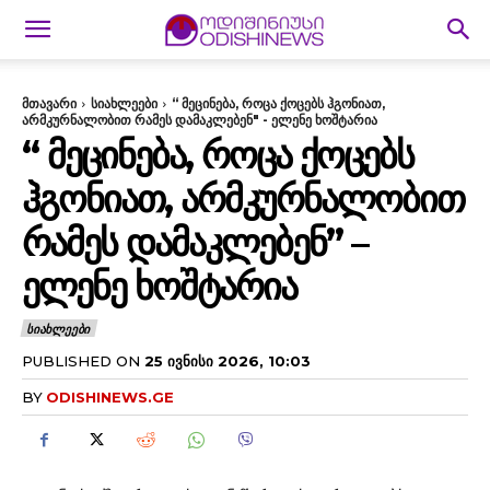
მთავარი
სიახლეები
“ მეცინება, როცა ქოცებს ჰგონიათ,
არმკურნალობით რამეს დამაკლებენ" - ელენე ხოშტარია
“ ᲛᲔᲪᲘᲜᲔᲑᲐ, ᲠᲝᲪᲐ ᲥᲝᲪᲔᲑᲡ
ᲰᲒᲝᲜᲘᲐᲗ, ᲐᲠᲛᲙᲣᲠᲜᲐᲚᲝᲑᲘᲗ
ᲠᲐᲛᲔᲡ ᲓᲐᲛᲐᲙᲚᲔᲑᲔᲜ” –
ᲔᲚᲔᲜᲔ ᲮᲝᲨᲢᲐᲠᲘᲐ
ᲡᲘᲐᲮᲚᲔᲔᲑᲘ
PUBLISHED ON
25 ᲘᲕᲜᲘᲡᲘ 2026, 10:03
BY
ODISHINEWS.GE