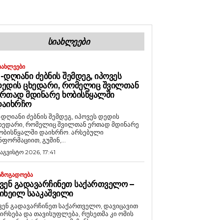
ᲡᲘᲐᲮᲚᲔᲔᲑᲘ
ᲘᲐᲮᲚᲔᲔᲑᲘ
-ᲓᲦᲘᲐᲜᲘ ᲫᲔᲑᲜᲘᲡ ᲨᲔᲛᲓᲔᲒ, ᲘᲞᲝᲕᲔᲡ
ᲔᲓᲘᲡ ᲪᲮᲔᲓᲐᲠᲘ, ᲠᲝᲛᲔᲚᲘᲪ ᲨᲕᲘᲚᲗᲐᲜ
ᲠᲗᲐᲓ ᲛᲓᲘᲜᲐᲠᲔ ᲮᲝᲑᲘᲡᲬᲧᲐᲚᲨᲘ
ᲓᲐᲘᲮᲠᲩᲝ
-დღიანი ძებნის შემდეგ, იპოვეს დედის
ხედარი, რომელიც შვილთან ერთად მდინარე
ობისწყალში დაიხრჩო. არსებული
ნფორმაციით, გუშინ,...
 აგვისტო 2026, 17:41
ᲐᲖᲝᲒᲐᲓᲝᲔᲑᲐ
ᲕᲔᲜ ᲒᲐᲓᲐᲕᲐᲠᲩᲘᲜᲔᲗ ᲡᲐᲥᲐᲠᲗᲕᲔᲚᲝ –
ᲘᲮᲔᲘᲚ ᲡᲐᲐᲙᲐᲨᲕᲘᲚᲘ
ვენ გადავარჩინეთ საქართველო, დავიცავით
ირსება და თავისუფლება, რუსეთმა კი ომის