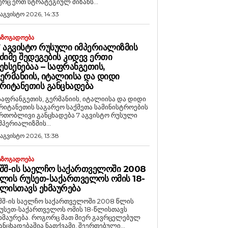
ერც ერთ სტრატეგიულ მიზანს...
 აგვისტო 2026, 14:33
ᲐᲖᲝᲒᲐᲓᲝᲔᲑᲐ
 ᲐᲒᲕᲘᲡᲢᲝ ᲠᲣᲡᲣᲚᲘ ᲘᲛᲞᲔᲠᲘᲐᲚᲘᲖᲛᲘᲡ
ᲫᲘᲛᲔ ᲨᲔᲓᲔᲒᲔᲑᲘᲡ ᲙᲘᲓᲔᲕ ᲔᲠᲗᲘ
ᲔᲮᲡᲔᲜᲔᲑᲐᲐ – ᲡᲐᲤᲠᲐᲜᲒᲔᲗᲘᲡ,
ᲔᲠᲛᲐᲜᲘᲘᲡ, ᲘᲢᲐᲚᲘᲘᲡᲐ ᲓᲐ ᲓᲘᲓᲘ
ᲠᲘᲢᲐᲜᲔᲗᲘᲡ ᲒᲐᲜᲪᲮᲐᲓᲔᲑᲐ
საფრანგეთის, გერმანიის, იტალიისა და დიდი
რიტანეთის საგარეო საქმეთა სამინისტროების
რთობლივი განცხადება 7 აგვისტო რუსული
მპერიალიზმის...
 აგვისტო 2026, 13:38
ᲐᲖᲝᲒᲐᲓᲝᲔᲑᲐ
ᲨᲨ-ᲘᲡ ᲡᲐᲔᲚᲩᲝ ᲡᲐᲥᲐᲠᲗᲕᲔᲚᲝᲨᲘ 2008
ᲚᲘᲡ ᲠᲣᲡᲔᲗ-ᲡᲐᲥᲐᲠᲗᲕᲔᲚᲝᲡ ᲝᲛᲘᲡ 18-
ᲚᲘᲡᲗᲐᲕᲡ ᲔᲮᲛᲐᲣᲠᲔᲑᲐ
შშ-ის საელჩო საქართველოში 2008 წლის
უსეთ-საქართველოს ომის 18-წლისთავს
რება. როგორც მათ მიერ გავრცელებულ
ანცხადებაშია ნათქვამი, შეერთებული...