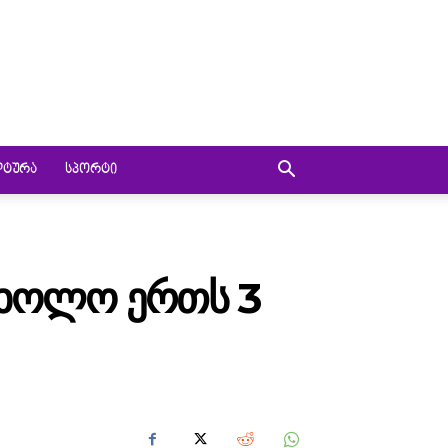
ᲚᲢᲣᲠᲐ
ᲡᲞᲝᲠᲢᲘ
Თ, ᲮᲝᲚᲝ ᲔᲠᲗᲡ 3