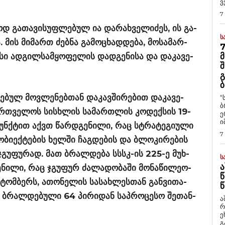
ვ
7
ვლოდ გა­თა­ვი­სუფ­ლე­ბულ ია და­რახვე­ლი­ძეს, ის გა­
Ს
ა. მის მი­მართ ძებ­ნა გა­მო­ცხად­დე­ბა, მო­სა­მარ­
7
სი ად­გილ­სამ­ყო­ფე­ლის დად­გე­ნი­სა და და­კა­ვე­
Მ
Შ
Გ
Ბ
ე­ბულ მოვ­ლე­ნებ­თან და­კავ­ში­რე­ბით და­კა­ვე­
“
ბ
რ­თვე­ლოს სის­ხლის სა­მარ­თლის კო­დექ­სის 19-
ე
ი
პუნ­ქტით აქვთ წარ­დგე­ნი­ლი, რაც სტრა­ტე­გი­უ­ლი
7
ობი­ექ­ტე­ბის ხელ­ში ჩაგ­დე­ბის და ბლო­კი­რე­ბის
ჯგუ­ფუ­რად. მათ ბრალ­დე­ბა სსსკ-ის 225-ე მუხ­
Ს
Ა
ნი­ლი, რაც ჯგუ­ფურ ძა­ლა­დო­ბა­ში მო­ნა­წი­ლე­ო­
Წ
­ტომ­ბერს, ათო­ნე­ლის სა­სახ­ლეს­თან გან­ვი­თა­
Წ
 ბრალ­დე­ბუ­ლი 64 პი­რი­დან საპ­რო­ცე­სო შე­თან­
ა
რ
ეხმაუ
გ