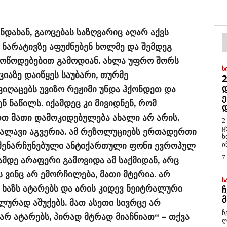
ნდახან, გაოცებას საზღვარიც აღარ აქვს
ნარატივზე აფუძნებენ ხოლმე და შემდეგ
 მოწოდებებით გამოდიან. ახლა უფრო შორს
Ს
იაზე დაიწყეს საუბარი, თურმე
2
Დ
იღაცებს უვიზო რეჟიმი უნდა ჰქონდეთ და
Ე
ნ ნაწილს. იქამდეც კი მივიდნენ, რომ
რთ მათი დამოკიდებულება ახალი არ არის.
2
ც
ვალავი აგვერია. ამ რეზოლუციებს ერთადერთი
ხ
ი
ს შენარჩუნებული ანტიქართული ფონი ევროპულ
7
მდე არაფერი გამოვიდა ამ საქმიდან, არც
 ვინც არ ემორჩილება, მათი მტერია. არ
Ს
ა ხაზს ატარებს და არის კიდევ ნეიტრალური
Ჩ
Მ
ურად აშუქებს. მათ ასეთი სივრცე არ
ჩ
არ ატარებს, პირად მტრად მიაჩნიათ“ – თქვა
ღ