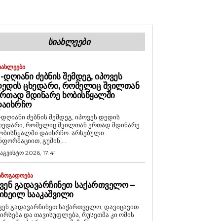
ᲡᲘᲐᲮᲚᲔᲔᲑᲘ
ᲘᲐᲮᲚᲔᲔᲑᲘ
-ᲓᲦᲘᲐᲜᲘ ᲫᲔᲑᲜᲘᲡ ᲨᲔᲛᲓᲔᲒ, ᲘᲞᲝᲕᲔᲡ
ᲔᲓᲘᲡ ᲪᲮᲔᲓᲐᲠᲘ, ᲠᲝᲛᲔᲚᲘᲪ ᲨᲕᲘᲚᲗᲐᲜ
ᲠᲗᲐᲓ ᲛᲓᲘᲜᲐᲠᲔ ᲮᲝᲑᲘᲡᲬᲧᲐᲚᲨᲘ
ᲓᲐᲘᲮᲠᲩᲝ
-დღიანი ძებნის შემდეგ, იპოვეს დედის
ხედარი, რომელიც შვილთან ერთად მდინარე
ობისწყალში დაიხრჩო. არსებული
ნფორმაციით, გუშინ,...
 აგვისტო 2026, 17:41
ᲐᲖᲝᲒᲐᲓᲝᲔᲑᲐ
ᲕᲔᲜ ᲒᲐᲓᲐᲕᲐᲠᲩᲘᲜᲔᲗ ᲡᲐᲥᲐᲠᲗᲕᲔᲚᲝ –
ᲘᲮᲔᲘᲚ ᲡᲐᲐᲙᲐᲨᲕᲘᲚᲘ
ვენ გადავარჩინეთ საქართველო, დავიცავით
ირსება და თავისუფლება, რუსეთმა კი ომის