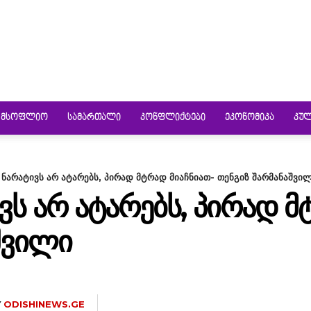
ᲛᲡᲝᲤᲚᲘᲝ
ᲡᲐᲛᲐᲠᲗᲐᲚᲘ
ᲙᲝᲜᲤᲚᲘᲥᲢᲔᲑᲘ
ᲔᲙᲝᲜᲝᲛᲘᲙᲐ
ᲙᲣ
თ ნარატივს არ ატარებს, პირად მტრად მიაჩნიათ- თენგიზ შარმანაშვი
ᲕᲡ ᲐᲠ ᲐᲢᲐᲠᲔᲑᲡ, ᲞᲘᲠᲐᲓ Მ
ᲨᲕᲘᲚᲘ
Y
ODISHINEWS.GE