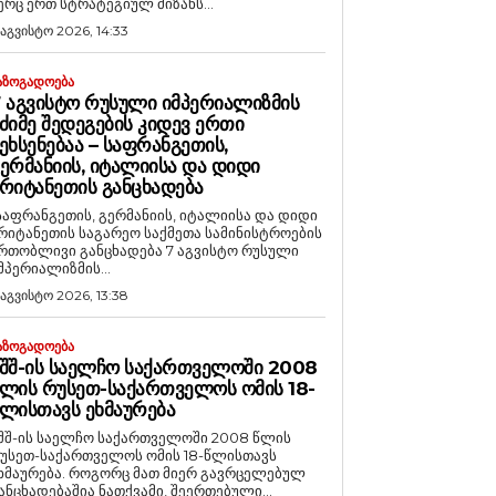
ერც ერთ სტრატეგიულ მიზანს...
 აგვისტო 2026, 14:33
ᲐᲖᲝᲒᲐᲓᲝᲔᲑᲐ
 ᲐᲒᲕᲘᲡᲢᲝ ᲠᲣᲡᲣᲚᲘ ᲘᲛᲞᲔᲠᲘᲐᲚᲘᲖᲛᲘᲡ
ᲫᲘᲛᲔ ᲨᲔᲓᲔᲒᲔᲑᲘᲡ ᲙᲘᲓᲔᲕ ᲔᲠᲗᲘ
ᲔᲮᲡᲔᲜᲔᲑᲐᲐ – ᲡᲐᲤᲠᲐᲜᲒᲔᲗᲘᲡ,
ᲔᲠᲛᲐᲜᲘᲘᲡ, ᲘᲢᲐᲚᲘᲘᲡᲐ ᲓᲐ ᲓᲘᲓᲘ
ᲠᲘᲢᲐᲜᲔᲗᲘᲡ ᲒᲐᲜᲪᲮᲐᲓᲔᲑᲐ
საფრანგეთის, გერმანიის, იტალიისა და დიდი
რიტანეთის საგარეო საქმეთა სამინისტროების
რთობლივი განცხადება 7 აგვისტო რუსული
მპერიალიზმის...
 აგვისტო 2026, 13:38
ᲐᲖᲝᲒᲐᲓᲝᲔᲑᲐ
ᲨᲨ-ᲘᲡ ᲡᲐᲔᲚᲩᲝ ᲡᲐᲥᲐᲠᲗᲕᲔᲚᲝᲨᲘ 2008
ᲚᲘᲡ ᲠᲣᲡᲔᲗ-ᲡᲐᲥᲐᲠᲗᲕᲔᲚᲝᲡ ᲝᲛᲘᲡ 18-
ᲚᲘᲡᲗᲐᲕᲡ ᲔᲮᲛᲐᲣᲠᲔᲑᲐ
შშ-ის საელჩო საქართველოში 2008 წლის
უსეთ-საქართველოს ომის 18-წლისთავს
რება. როგორც მათ მიერ გავრცელებულ
ანცხადებაშია ნათქვამი, შეერთებული...