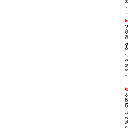
ვ
7
Ს
7
Მ
Შ
Გ
Ბ
“
ბ
ე
ი
7
Ს
Ა
Წ
Წ
ა
რ
ეხმაუ
გ