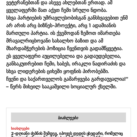
ვეტერანებთან და ასევე ახლებთან ერთად. ამ
ყველაფერში მათ აქვთ ჩემი სრული ნდობა.
სხვა პარტიების უმრავლესობისგან განსხვავებით ენმ
არ არის არც ბიზნეს-პროექტი, არც 1 ადამიანის
მართული პარტია. ის ქვემოდან ზემოთ იმართება
მრავალრიცხოვანი სახალხო ბაზით და ამ
მხარდამჭერების პოზიცია ჩვენთვის გადამწყვეტია.
ეს ყველაფერი აუცილებელია და გადაუდებელია,
განსაკუთრებით ჩემი, ხაბეს, ირაკლი ნადირაძის და
სხვა ლიდერების ციხეში ყოფნის პირობებში.
ჩვენი და საქართველოს გამარჯვება გარდაუვალია!”
– წერს მიხეილ სააკაშვილი სოციალურ ქსელში.
ᲡᲘᲐᲮᲚᲔᲔᲑᲘ
ᲡᲘᲐᲮᲚᲔᲔᲑᲘ
2-ᲓᲦᲘᲐᲜᲘ ᲫᲔᲑᲜᲘᲡ ᲨᲔᲛᲓᲔᲒ, ᲘᲞᲝᲕᲔᲡ ᲓᲔᲓᲘᲡ ᲪᲮᲔᲓᲐᲠᲘ, ᲠᲝᲛᲔᲚᲘᲪ