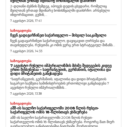
ᲨᲕᲘᲚᲗᲐᲜ ᲔᲠᲗᲐᲓ ᲛᲓᲘᲜᲐᲠᲔ ᲮᲝᲑᲘᲡᲬᲧᲐᲚᲨᲘ ᲓᲐᲘᲮᲠᲩᲝ
2-დღიანი ძებნის შემდეგ, იპოვეს დედის ცხედარი, რომელიც
შვილთან ერთად მდინარე ხობისწყალში დაიხრჩო. არსებული
ინფორმაციით, გუშინ,...
7 აგვისტო 2026, 17:41
ᲡᲐᲖᲝᲒᲐᲓᲝᲔᲑᲐ
ᲩᲕᲔᲜ ᲒᲐᲓᲐᲕᲐᲠᲩᲘᲜᲔᲗ ᲡᲐᲥᲐᲠᲗᲕᲔᲚᲝ – ᲛᲘᲮᲔᲘᲚ ᲡᲐᲐᲙᲐᲨᲕᲘᲚᲘ
ჩვენ გადავარჩინეთ საქართველო, დავიცავით ღირსება და
თავისუფლება, რუსეთმა კი ომის ვერც ერთ სტრატეგიულ მიზანს...
7 აგვისტო 2026, 14:33
ᲡᲐᲖᲝᲒᲐᲓᲝᲔᲑᲐ
7 ᲐᲒᲕᲘᲡᲢᲝ ᲠᲣᲡᲣᲚᲘ ᲘᲛᲞᲔᲠᲘᲐᲚᲘᲖᲛᲘᲡ ᲛᲫᲘᲛᲔ ᲨᲔᲓᲔᲒᲔᲑᲘᲡ ᲙᲘᲓᲔᲕ
ᲔᲠᲗᲘ ᲨᲔᲮᲡᲔᲜᲔᲑᲐᲐ – ᲡᲐᲤᲠᲐᲜᲒᲔᲗᲘᲡ, ᲒᲔᲠᲛᲐᲜᲘᲘᲡ, ᲘᲢᲐᲚᲘᲘᲡᲐ ᲓᲐ
ᲓᲘᲓᲘ ᲑᲠᲘᲢᲐᲜᲔᲗᲘᲡ ᲒᲐᲜᲪᲮᲐᲓᲔᲑᲐ
“საფრანგეთის, გერმანიის, იტალიისა და დიდი ბრიტანეთის
საგარეო საქმეთა სამინისტროების ერთობლივი განცხადება 7
აგვისტო რუსული იმპერიალიზმის...
7 აგვისტო 2026, 13:38
ᲡᲐᲖᲝᲒᲐᲓᲝᲔᲑᲐ
ᲐᲨᲨ-ᲘᲡ ᲡᲐᲔᲚᲩᲝ ᲡᲐᲥᲐᲠᲗᲕᲔᲚᲝᲨᲘ 2008 ᲬᲚᲘᲡ ᲠᲣᲡᲔᲗ-
ᲡᲐᲥᲐᲠᲗᲕᲔᲚᲝᲡ ᲝᲛᲘᲡ 18-ᲬᲚᲘᲡᲗᲐᲕᲡ ᲔᲮᲛᲐᲣᲠᲔᲑᲐ
აშშ-ის საელჩო საქართველოში 2008 წლის რუსეთ-
საქართველოს ომის 18-წლისთავს ეხმაურება. როგორც მათ მიერ
გავრცელებულ განცხადებაშია ნათქვამი, შეერთებული...