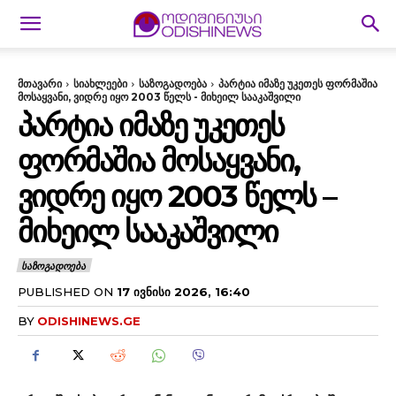
მთავარი
სიახლეები
საზოგადოება
პარტია იმაზე უკეთეს ფორმაშია
მოსაყვანი, ვიდრე იყო 2003 წელს - მიხეილ სააკაშვილი
ᲞᲐᲠᲢᲘᲐ ᲘᲛᲐᲖᲔ ᲣᲙᲔᲗᲔᲡ
ᲤᲝᲠᲛᲐᲨᲘᲐ ᲛᲝᲡᲐᲧᲕᲐᲜᲘ,
ᲕᲘᲓᲠᲔ ᲘᲧᲝ 2003 ᲬᲔᲚᲡ –
ᲛᲘᲮᲔᲘᲚ ᲡᲐᲐᲙᲐᲨᲕᲘᲚᲘ
ᲡᲐᲖᲝᲒᲐᲓᲝᲔᲑᲐ
PUBLISHED ON
17 ᲘᲕᲜᲘᲡᲘ 2026, 16:40
BY
ODISHINEWS.GE