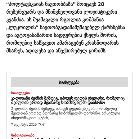
“პოლტავსკაიას ნავთობბაზა” მოიცავს 28
რეზერვუარს და მნიშვნელოვანი ლოჯისტიკური
კვანძია. ის შუამავალი რგოლია კომპანია
„ლუკოილის“ ნავთობგადამამუშავებელ ქარხნებსა
და ავტოგასამართი სადგურების ქსელს შორის,
რომლებიც საწვავით ამარაგებენ კრასნოდარის
მხარეს, ადიღესა და ანექსირებულ ყირიმს.
ᲡᲘᲐᲮᲚᲔᲔᲑᲘ
ᲡᲘᲐᲮᲚᲔᲔᲑᲘ
2-ᲓᲦᲘᲐᲜᲘ ᲫᲔᲑᲜᲘᲡ ᲨᲔᲛᲓᲔᲒ, ᲘᲞᲝᲕᲔᲡ ᲓᲔᲓᲘᲡ ᲪᲮᲔᲓᲐᲠᲘ, ᲠᲝᲛᲔᲚᲘᲪ
ᲨᲕᲘᲚᲗᲐᲜ ᲔᲠᲗᲐᲓ ᲛᲓᲘᲜᲐᲠᲔ ᲮᲝᲑᲘᲡᲬᲧᲐᲚᲨᲘ ᲓᲐᲘᲮᲠᲩᲝ
2-დღიანი ძებნის შემდეგ, იპოვეს დედის ცხედარი, რომელიც
შვილთან ერთად მდინარე ხობისწყალში დაიხრჩო. არსებული
ინფორმაციით, გუშინ,...
7 აგვისტო 2026, 17:41
ᲡᲐᲖᲝᲒᲐᲓᲝᲔᲑᲐ