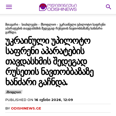
მთავარი
სიახლეები
მსოფლიო
უკრაინული უპილოტო საფრენი
აპარატების თავდასხმის შედეგად რუსეთის ნავთობბაზაზე ხანძარი
გაჩნდა.
ᲣᲙᲠᲐᲘᲜᲣᲚᲘ ᲣᲞᲘᲚᲝᲢᲝ
ᲡᲐᲤᲠᲔᲜᲘ ᲐᲞᲐᲠᲐᲢᲔᲑᲘᲡ
ᲗᲐᲕᲓᲐᲡᲮᲛᲘᲡ ᲨᲔᲓᲔᲒᲐᲓ
ᲠᲣᲡᲔᲗᲘᲡ ᲜᲐᲕᲗᲝᲑᲑᲐᲖᲐᲖᲔ
ᲮᲐᲜᲫᲐᲠᲘ ᲒᲐᲩᲜᲓᲐ.
ᲛᲡᲝᲤᲚᲘᲝ
PUBLISHED ON
16 ᲘᲕᲜᲘᲡᲘ 2026, 12:09
BY
ODISHINEWS.GE