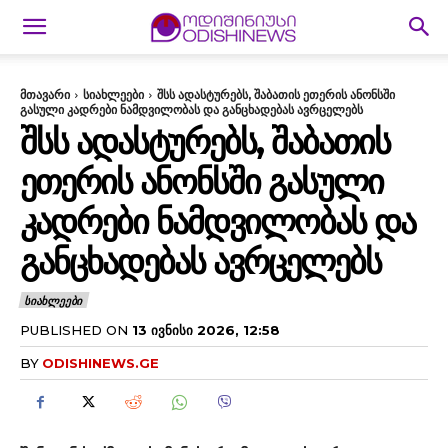
მთავარი
სიახლეები
შსს ადასტურებს, შაბათის ეთერის ანონსში
გასული კადრები ნამდვილობას და განცხადებას ავრცელებს
ᲨᲡᲡ ᲐᲓᲐᲡᲢᲣᲠᲔᲑᲡ, ᲨᲐᲑᲐᲗᲘᲡ
ᲔᲗᲔᲠᲘᲡ ᲐᲜᲝᲜᲡᲨᲘ ᲒᲐᲡᲣᲚᲘ
ᲙᲐᲓᲠᲔᲑᲘ ᲜᲐᲛᲓᲕᲘᲚᲝᲑᲐᲡ ᲓᲐ
ᲒᲐᲜᲪᲮᲐᲓᲔᲑᲐᲡ ᲐᲕᲠᲪᲔᲚᲔᲑᲡ
ᲡᲘᲐᲮᲚᲔᲔᲑᲘ
PUBLISHED ON
13 ᲘᲕᲜᲘᲡᲘ 2026, 12:58
BY
ODISHINEWS.GE