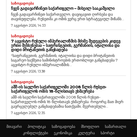
ᲡᲐᲖᲝᲒᲐᲓᲝᲔᲑᲐ
ᲩᲕᲔᲜ ᲒᲐᲓᲐᲕᲐᲠᲩᲘᲜᲔᲗ ᲡᲐᲥᲐᲠᲗᲕᲔᲚᲝ – ᲛᲘᲮᲔᲘᲚ ᲡᲐᲐᲙᲐᲨᲕᲘᲚᲘ
ჩვენ გადავარჩინეთ საქართველო, დავიცავით ღირსება და
თავისუფლება, რუსეთმა კი ომის ვერც ერთ სტრატეგიულ მიზანს...
7 აგვისტო 2026, 14:33
ᲡᲐᲖᲝᲒᲐᲓᲝᲔᲑᲐ
7 ᲐᲒᲕᲘᲡᲢᲝ ᲠᲣᲡᲣᲚᲘ ᲘᲛᲞᲔᲠᲘᲐᲚᲘᲖᲛᲘᲡ ᲛᲫᲘᲛᲔ ᲨᲔᲓᲔᲒᲔᲑᲘᲡ ᲙᲘᲓᲔᲕ
ᲔᲠᲗᲘ ᲨᲔᲮᲡᲔᲜᲔᲑᲐᲐ – ᲡᲐᲤᲠᲐᲜᲒᲔᲗᲘᲡ, ᲒᲔᲠᲛᲐᲜᲘᲘᲡ, ᲘᲢᲐᲚᲘᲘᲡᲐ ᲓᲐ
ᲓᲘᲓᲘ ᲑᲠᲘᲢᲐᲜᲔᲗᲘᲡ ᲒᲐᲜᲪᲮᲐᲓᲔᲑᲐ
“საფრანგეთის, გერმანიის, იტალიისა და დიდი ბრიტანეთის
საგარეო საქმეთა სამინისტროების ერთობლივი განცხადება 7
აგვისტო რუსული იმპერიალიზმის...
7 აგვისტო 2026, 13:38
ᲡᲐᲖᲝᲒᲐᲓᲝᲔᲑᲐ
ᲐᲨᲨ-ᲘᲡ ᲡᲐᲔᲚᲩᲝ ᲡᲐᲥᲐᲠᲗᲕᲔᲚᲝᲨᲘ 2008 ᲬᲚᲘᲡ ᲠᲣᲡᲔᲗ-
ᲡᲐᲥᲐᲠᲗᲕᲔᲚᲝᲡ ᲝᲛᲘᲡ 18-ᲬᲚᲘᲡᲗᲐᲕᲡ ᲔᲮᲛᲐᲣᲠᲔᲑᲐ
აშშ-ის საელჩო საქართველოში 2008 წლის რუსეთ-
საქართველოს ომის 18-წლისთავს ეხმაურება. როგორც მათ მიერ
გავრცელებულ განცხადებაშია ნათქვამი, შეერთებული...
7 აგვისტო 2026, 12:35
მთავარი
პოლიტიკა
საზოგადოება
მსოფლიო
სამართალი
კონფლიქტები
ეკონომიკა
კულტურა
სპორტი