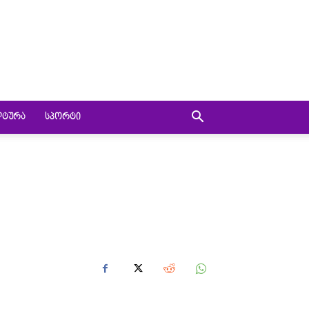
ᲚᲢᲣᲠᲐ
ᲡᲞᲝᲠᲢᲘ