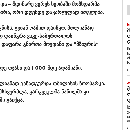
იდა – მდინარე ვერეს ხეობაში მომხდარმა
იწირა, ორი დღემდე დაკარგულად ითვლება.
Ს
ვნისს, გვიან ღამით დაიწყო. მთლიანად
Მ
ოდ დაინგრა ვაკე-საბურთალოს
Დ
ა დაფარა გმირთა მოედანი და ”მზიურის“
მ
ს
ი
ს
ე ოჯახი და 1 000-მდე ადამიანი.
6
ლიანად განადგურდა თბილისის ზოოპარკი.
Პ
Მ
მსხვერპლა, გარკვეულმა ნაწილმა კი
Ო
ი გაიქცა.
Დ
ზ
ე
ი
ო
6