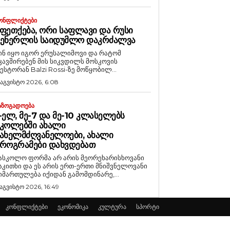
ᲝᲜᲤᲚᲘᲥᲢᲔᲑᲘ
ᲤᲔᲗᲥᲔᲑᲐ, ᲝᲠᲘ ᲡᲐᲤᲚᲐᲕᲘ ᲓᲐ ᲠᲣᲡᲘ
ᲒᲔᲜᲔᲠᲚᲘᲡ ᲡᲐᲘᲓᲣᲛᲚᲝ ᲓᲐᲙᲠᲫᲐᲚᲕᲐ
ინ იყო იგორ ერუსალიმოვი და რატომ
კავშირებენ მის სიკვდილს მოსკოვის
ესტორან Balzi Rossi-ზე მოწყობილ...
 აგვისტო 2026, 6:08
ᲐᲖᲝᲒᲐᲓᲝᲔᲑᲐ
-ᲔᲚ, ᲛᲔ-7 ᲓᲐ ᲛᲔ-10 ᲙᲚᲐᲡᲔᲚᲔᲑᲡ
ᲙᲝᲚᲔᲑᲨᲘ ᲐᲮᲐᲚᲘ
ᲐᲮᲔᲚᲛᲫᲦᲕᲐᲜᲔᲚᲝᲔᲑᲘ, ᲐᲮᲐᲚᲘ
ᲠᲝᲒᲠᲐᲛᲔᲑᲘ ᲓᲐᲮᲕᲓᲔᲑᲐᲗ
ასკოლო ფორმა არ არის მეორეხარისხოვანი
აკითხი და ეს არის ერთ-ერთი მნიშვნელოვანი
იმართულება იქიდან გამომდინარე,...
 აგვისტო 2026, 16:49
კონფლიქტები
ეკონომიკა
კულტურა
სპორტი