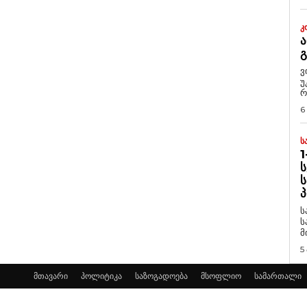
Კ
Ა
ვ
უ
რ
6
Ს
1
Ს
Ს
Პ
ს
ს
მ
5
მთავარი
პოლიტიკა
საზოგადოება
მსოფლიო
სამართალი