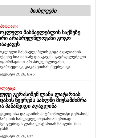
ᲡᲘᲐᲮᲚᲔᲔᲑᲘ
ᲐᲛᲐᲠᲗᲐᲚᲘ
ᲝᲙᲚᲣᲚᲘ ᲛᲐᲡᲬᲐᲕᲚᲔᲑᲚᲘᲡ ᲡᲐᲥᲛᲔᲖᲔ
ᲝᲠᲘ ᲐᲠᲐᲡᲠᲣᲚᲬᲚᲝᲕᲐᲜᲘ ᲒᲝᲒᲝ
ᲐᲐᲙᲐᲕᲔᲡ
ოკლული მასწავლებლის გიგა ავალიანის
აქმეზე ნია იმნაძე დააკავეს. გავრცელებული
ნფორმაციით, არასრულწლოვანი,
ავარაუდოდ, დაკავებისას შეუძლოდ...
 აგვისტო 2026, 6:46
ᲝᲚᲘᲢᲘᲙᲐ
ᲔᲣᲤᲔ ᲒᲔᲠᲐᲡᲘᲛᲔᲛ ᲚᲐᲜᲐ ᲚᲐᲢᲐᲠᲘᲐᲡ
ᲯᲐᲮᲘᲡ ᲬᲔᲕᲠᲔᲑᲡ ᲡᲐᲮᲚᲨᲘ ᲛᲘᲣᲡᲐᲛᲫᲘᲛᲠᲐ
Ა ᲞᲐᲜᲐᲨᲕᲘᲓᲘ ᲐᲦᲐᲕᲚᲘᲜᲐ
უგდიდისა და ცაიშის მიტროპოლიტი გერასიმე
პარქიის სამღვდელოებასთან ერთად
მყოფებოდა ლანა ლატარიას სახლში, მის
ჯახს...
 აგვისტო 2026, 6:17