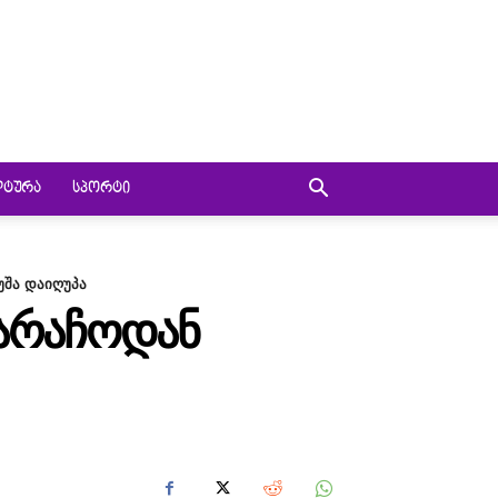
ᲚᲢᲣᲠᲐ
ᲡᲞᲝᲠᲢᲘ
უშა დაიღუპა
ᲮᲐᲠᲐᲩᲝᲓᲐᲜ