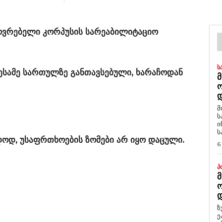
ოვრებელი კორპუსის სარეაბილიტაციო
Ს
მესამე სართულზე განთავსებული, ხარაჩოდან
Მ
Დ
მ
ს
ი
ს
ოდ, უსაფრთხოების ზომები არ იყო დაცული.
6
Პ
Მ
Ო
Დ
ზ
ე