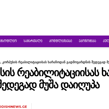
ᲛᲡᲝᲤᲚᲘᲝ
ᲡᲐᲛᲐᲠᲗᲐᲚᲘ
ᲙᲝᲜᲤᲚᲘᲥᲢᲔᲑᲘ
ᲔᲙᲝᲜᲝᲛᲘᲙᲐ
ᲙᲣ
ი, კორპუსის რეაბილიტაციისას ხარაჩოდან გადმოვარდნის შედეგად მ
ᲣᲡᲘᲡ ᲠᲔᲐᲑᲘᲚᲘᲢᲐᲪᲘᲘᲡᲐᲡ 
ᲔᲓᲔᲒᲐᲓ ᲛᲣᲨᲐ ᲓᲐᲘᲦᲣᲞᲐ
ODISHINEWS.GE