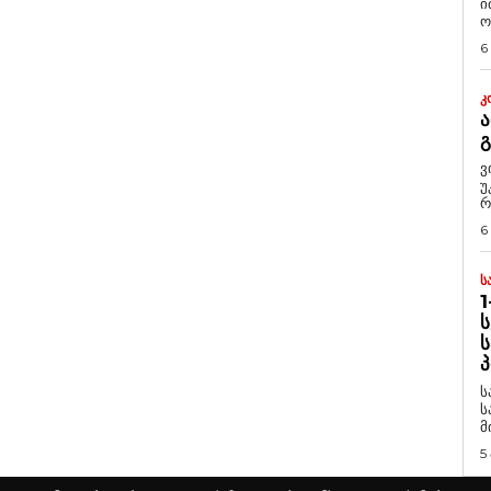
ი
ო
6
Კ
Ა
ვ
უ
რ
6
Ს
1
Ს
Ს
Პ
ს
ს
მ
5