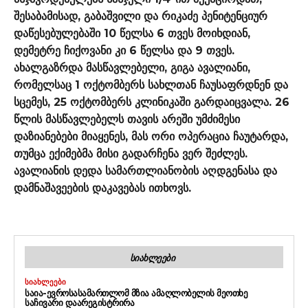
შესაბამისად, გაბაშვილი და რიკაძე პენიტენციურ
დაწესებულებაში 10 წელსა 6 თვეს მოიხდიან,
დემეტრე ჩიქოვანი კი 6 წელსა და 9 თვეს.
ახალგაზრდა მასწავლებელი, გიგა ავალიანი,
რომელსაც 1 ოქტომბერს სახლთან ჩაუსაფრდნენ და
სცემეს, 25 ოქტომბერს კლინიკაში გარდაიცვალა. 26
წლის მასწავლებელს თავის არეში უმძიმესი
დაზიანებები მიაყენეს, მას ორი ოპერაცია ჩაუტარდა,
თუმცა ექიმებმა მისი გადარჩენა ვერ შეძლეს.
ავალიანის დედა სამართლიანობის აღდგენასა და
დამნაშავეების დაკავებას ითხოვს.
ᲡᲘᲐᲮᲚᲔᲔᲑᲘ
ᲡᲘᲐᲮᲚᲔᲔᲑᲘ
ᲡᲐᲘᲐ-ᲔᲕᲠᲝᲡᲐᲡᲐᲛᲐᲠᲗᲚᲝᲛ ᲛᲖᲘᲐ ᲐᲛᲐᲦᲚᲝᲑᲔᲚᲘᲡ ᲛᲔᲝᲗᲮᲔ
ᲡᲐᲩᲘᲕᲐᲠᲘ ᲓᲐᲐᲠᲔᲒᲘᲡᲢᲠᲘᲠᲐ