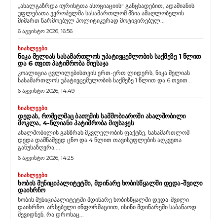
„ახალგაზრდა იურისტთა ასოციაციის“ განცხადებით, ადამიანის
უფლებათა ევროპულმა სასამართლომ მზია ამაღლობელის
მიმართ წარმოებულ პოლიტიკურად მოტივირებულ...
6 აგვისტო 2026, 16:56
ᲡᲘᲐᲮᲚᲔᲔᲑᲘ
ᲜᲘᲙᲐ ᲛᲔᲚᲘᲐᲡ ᲡᲐᲡᲐᲛᲐᲠᲗᲚᲝᲡ ᲣᲞᲐᲢᲘᲕᲪᲔᲛᲚᲝᲑᲘᲡ ᲡᲐᲥᲛᲔᲖᲔ 1 ᲬᲚᲘᲗ
ᲓᲐ 6 ᲗᲕᲘᲗ ᲞᲐᲢᲘᲛᲠᲝᲑᲐ ᲛᲘᲔᲡᲐᲯᲐ
კოალიცია ცვლილებისთვის ერთ-ერთ ლიდერს, ნიკა მელიას
სასამართლოს უპატივცემულობის საქმეზე 1 წლით და 6 თვით...
6 აგვისტო 2026, 14:49
ᲡᲘᲐᲮᲚᲔᲔᲑᲘ
ᲓᲔᲓᲐᲡ, ᲠᲝᲛᲔᲚᲛᲐᲪ ᲑᲐᲗᲣᲛᲘᲡ ᲡᲐᲛᲨᲝᲑᲘᲐᲠᲝᲨᲘ ᲐᲮᲐᲚᲨᲝᲑᲘᲚᲘ
ᲛᲝᲙᲚᲐ, 4-ᲬᲚᲘᲐᲜᲘ ᲞᲐᲢᲘᲛᲠᲝᲑᲐ ᲛᲘᲣᲡᲐᲯᲔᲡ
ახალშობილის განზრახ მკვლელობის ფაქტზე, სასამართლომ
დედა დამნაშვედ ცნო და 4 წლით თავისუფლების აღკვეთა
განუსაზღვრა....
6 აგვისტო 2026, 14:25
ᲡᲘᲐᲮᲚᲔᲔᲑᲘ
ᲮᲝᲑᲘᲡ ᲛᲣᲜᲘᲪᲘᲞᲐᲚᲘᲢᲔᲢᲨᲘ, ᲛᲓᲘᲜᲐᲠᲔ ᲮᲝᲑᲘᲡᲬᲧᲐᲚᲨᲘ ᲓᲔᲓᲐ-ᲨᲕᲘᲚᲘ
ᲓᲐᲘᲮᲠᲩᲝ
ხობის მუნიციპალიტეტში მდინარე ხობისწყალში დედა-შვილი
დაიხრჩო. არსებული ინფორმაციით, ისინი მდინარეში საბანაოდ
შევიდნენ, რა დროსაც...