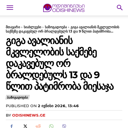
მთავარი
სიახლეები
საზოგადოება
გიგა ავალიანის მკვლელობის
საქმეზე დაკავებულ ორ ბრალდებულს 13 და 9 წლით პატიმრობა...
ᲒᲘᲒᲐ ᲐᲕᲐᲚᲘᲐᲜᲘᲡ
ᲛᲙᲕᲚᲔᲚᲝᲑᲘᲡ ᲡᲐᲥᲛᲔᲖᲔ
ᲓᲐᲙᲐᲕᲔᲑᲣᲚ ᲝᲠ
ᲑᲠᲐᲚᲓᲔᲑᲣᲚᲡ 13 ᲓᲐ 9
ᲬᲚᲘᲗ ᲞᲐᲢᲘᲛᲠᲝᲑᲐ ᲛᲘᲔᲡᲐᲯᲐ
ᲡᲐᲖᲝᲒᲐᲓᲝᲔᲑᲐ
PUBLISHED ON
2 ᲘᲕᲜᲘᲡᲘ 2026, 13:46
BY
ODISHINEWS.GE