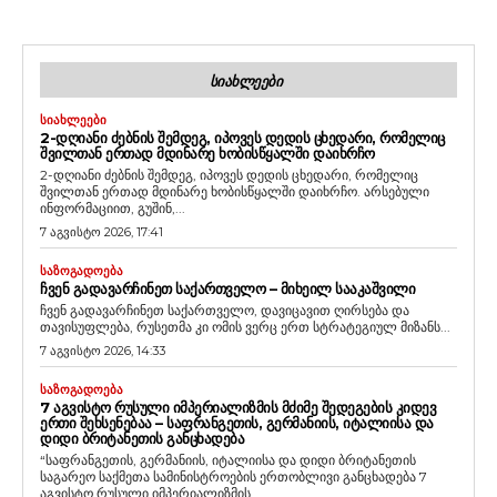
ᲡᲘᲐᲮᲚᲔᲔᲑᲘ
ᲡᲘᲐᲮᲚᲔᲔᲑᲘ
2-ᲓᲦᲘᲐᲜᲘ ᲫᲔᲑᲜᲘᲡ ᲨᲔᲛᲓᲔᲒ, ᲘᲞᲝᲕᲔᲡ ᲓᲔᲓᲘᲡ ᲪᲮᲔᲓᲐᲠᲘ, ᲠᲝᲛᲔᲚᲘᲪ
ᲨᲕᲘᲚᲗᲐᲜ ᲔᲠᲗᲐᲓ ᲛᲓᲘᲜᲐᲠᲔ ᲮᲝᲑᲘᲡᲬᲧᲐᲚᲨᲘ ᲓᲐᲘᲮᲠᲩᲝ
2-დღიანი ძებნის შემდეგ, იპოვეს დედის ცხედარი, რომელიც
შვილთან ერთად მდინარე ხობისწყალში დაიხრჩო. არსებული
ინფორმაციით, გუშინ,...
7 აგვისტო 2026, 17:41
ᲡᲐᲖᲝᲒᲐᲓᲝᲔᲑᲐ
ᲩᲕᲔᲜ ᲒᲐᲓᲐᲕᲐᲠᲩᲘᲜᲔᲗ ᲡᲐᲥᲐᲠᲗᲕᲔᲚᲝ – ᲛᲘᲮᲔᲘᲚ ᲡᲐᲐᲙᲐᲨᲕᲘᲚᲘ
ჩვენ გადავარჩინეთ საქართველო, დავიცავით ღირსება და
თავისუფლება, რუსეთმა კი ომის ვერც ერთ სტრატეგიულ მიზანს...
7 აგვისტო 2026, 14:33
ᲡᲐᲖᲝᲒᲐᲓᲝᲔᲑᲐ
7 ᲐᲒᲕᲘᲡᲢᲝ ᲠᲣᲡᲣᲚᲘ ᲘᲛᲞᲔᲠᲘᲐᲚᲘᲖᲛᲘᲡ ᲛᲫᲘᲛᲔ ᲨᲔᲓᲔᲒᲔᲑᲘᲡ ᲙᲘᲓᲔᲕ
ᲔᲠᲗᲘ ᲨᲔᲮᲡᲔᲜᲔᲑᲐᲐ – ᲡᲐᲤᲠᲐᲜᲒᲔᲗᲘᲡ, ᲒᲔᲠᲛᲐᲜᲘᲘᲡ, ᲘᲢᲐᲚᲘᲘᲡᲐ ᲓᲐ
ᲓᲘᲓᲘ ᲑᲠᲘᲢᲐᲜᲔᲗᲘᲡ ᲒᲐᲜᲪᲮᲐᲓᲔᲑᲐ
“საფრანგეთის, გერმანიის, იტალიისა და დიდი ბრიტანეთის
საგარეო საქმეთა სამინისტროების ერთობლივი განცხადება 7
აგვისტო რუსული იმპერიალიზმის...