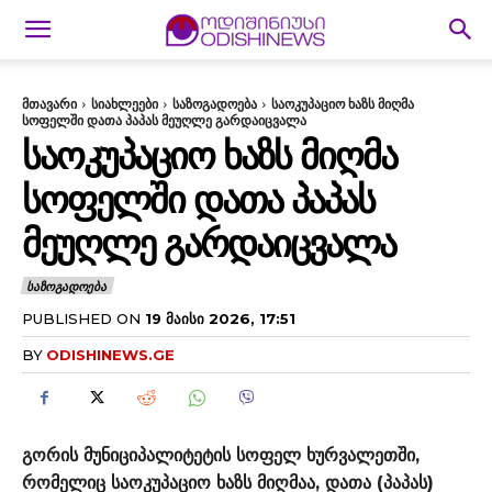
მთავარი
სიახლეები
საზოგადოება
საოკუპაციო ხაზს მიღმა
სოფელში დათა პაპას მეუღლე გარდაიცვალა
ᲡᲐᲝᲙᲣᲞᲐᲪᲘᲝ ᲮᲐᲖᲡ ᲛᲘᲦᲛᲐ
ᲡᲝᲤᲔᲚᲨᲘ ᲓᲐᲗᲐ ᲞᲐᲞᲐᲡ
ᲛᲔᲣᲦᲚᲔ ᲒᲐᲠᲓᲐᲘᲪᲕᲐᲚᲐ
ᲡᲐᲖᲝᲒᲐᲓᲝᲔᲑᲐ
PUBLISHED ON
19 ᲛᲐᲘᲡᲘ 2026, 17:51
BY
ODISHINEWS.GE
გორის მუნიციპალიტეტის სოფელ ხურვალეთში,
რომელიც საოკუპაციო ხაზს მიღმაა, დათა (პაპას)