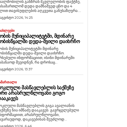
ხალშობილის განზრახ მკვლელობის ფაქტზე,
ასამართლომ დედა დამნაშვედ ცნო და 4
ლით თავისუფლების აღკვეთა განუსაზღვრა....
 აგვისტო 2026, 14:25
ᲘᲐᲮᲚᲔᲔᲑᲘ
ᲝᲑᲘᲡ ᲛᲣᲜᲘᲪᲘᲞᲐᲚᲘᲢᲔᲢᲨᲘ, ᲛᲓᲘᲜᲐᲠᲔ
ᲝᲑᲘᲡᲬᲧᲐᲚᲨᲘ ᲓᲔᲓᲐ-ᲨᲕᲘᲚᲘ ᲓᲐᲘᲮᲠᲩᲝ
ობის მუნიციპალიტეტში მდინარე
ობისწყალში დედა-შვილი დაიხრჩო.
რსებული ინფორმაციით, ისინი მდინარეში
აბანაოდ შევიდნენ, რა დროსაც...
 აგვისტო 2026, 13:37
ᲐᲛᲐᲠᲗᲐᲚᲘ
ᲝᲙᲚᲣᲚᲘ ᲛᲐᲡᲬᲐᲕᲚᲔᲑᲚᲘᲡ ᲡᲐᲥᲛᲔᲖᲔ
ᲝᲠᲘ ᲐᲠᲐᲡᲠᲣᲚᲬᲚᲝᲕᲐᲜᲘ ᲒᲝᲒᲝ
ᲐᲐᲙᲐᲕᲔᲡ
ოკლული მასწავლებლის გიგა ავალიანის
აქმეზე ნია იმნაძე დააკავეს. გავრცელებული
ნფორმაციით, არასრულწლოვანი,
ავარაუდოდ, დაკავებისას შეუძლოდ...
 აგვისტო 2026, 6:46