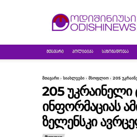
ODISHINEWS
ᲛᲗᲐᲕᲐᲠᲘ
ᲞᲝᲚᲘᲢᲘᲙᲐ
ᲡᲐᲖᲝᲒᲐᲓᲝᲔᲑᲐ
მთავარი
სიახლეები
მსოფლიო
205 უკრაინ
205 ᲣᲙᲠᲐᲘᲜᲔᲚᲘ 
ᲘᲜᲤᲝᲠᲛᲐᲪᲘᲐᲡ ᲐᲛᲘ
ᲖᲔᲚᲔᲜᲡᲙᲘ ᲐᲕᲠᲪ