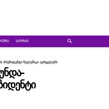
ᲚᲢᲣᲠᲐ
ᲡᲞᲝᲠᲢᲘ
ის პრეზიდენტი ზელენსკი ავრცელებს
ᲣᲜᲓᲐ-
ᲔᲖᲘᲓᲔᲜᲢᲘ