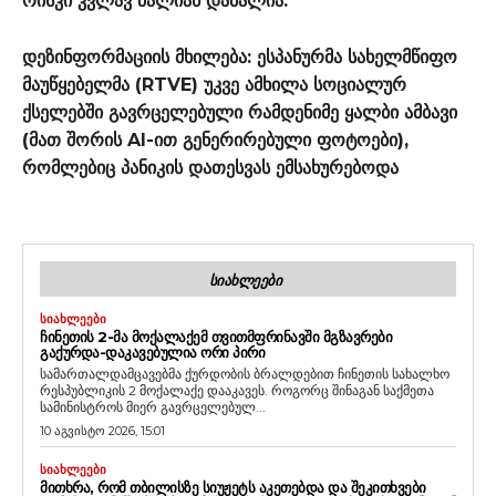
რისკი კვლავ ძალიან დაბალია.
დეზინფორმაციის მხილება: ესპანურმა სახელმწიფო
მაუწყებელმა (RTVE) უკვე ამხილა სოციალურ
ქსელებში გავრცელებული რამდენიმე ყალბი ამბავი
(მათ შორის AI-ით გენერირებული ფოტოები),
რომლებიც პანიკის დათესვას ემსახურებოდა
ᲡᲘᲐᲮᲚᲔᲔᲑᲘ
ᲡᲘᲐᲮᲚᲔᲔᲑᲘ
ᲩᲘᲜᲔᲗᲘᲡ 2-ᲛᲐ ᲛᲝᲥᲐᲚᲐᲥᲔᲛ ᲗᲕᲘᲗᲛᲤᲠᲘᲜᲐᲕᲨᲘ ᲛᲒᲖᲐᲕᲠᲔᲑᲘ
ᲒᲐᲥᲣᲠᲓᲐ-ᲓᲐᲙᲐᲕᲔᲑᲣᲚᲘᲐ ᲝᲠᲘ ᲞᲘᲠᲘ
სამართალდამცავებმა ქურდობის ბრალდებით ჩინეთის სახალხო
რესპუბლიკის 2 მოქალაქე დააკავეს. როგორც შინაგან საქმეთა
სამინისტროს მიერ გავრცელებულ...
10 აგვისტო 2026, 15:01
ᲡᲘᲐᲮᲚᲔᲔᲑᲘ
ᲛᲘᲗᲮᲠᲐ, ᲠᲝᲛ ᲗᲑᲘᲚᲘᲡᲖᲔ ᲡᲘᲣᲟᲔᲢᲡ ᲐᲙᲔᲗᲔᲑᲓᲐ ᲓᲐ ᲨᲔᲙᲘᲗᲮᲕᲔᲑᲘ