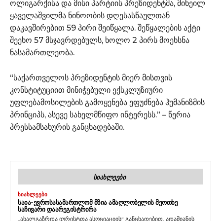
ოლიგარქისა და მისი პარტიის პრეზიდენტმა, მიხეილ
ყაველაშვილმა ნინოობის დღესასწაულთან
დაკავშირებით 59 პირი შეიწყალა. შეწყალების აქტი
შეეხო 57 მსჯავრდებულს, ხოლო 2 პირს მოეხსნა
ნასამართლეობა.
“საქართველოს პრეზიდენტის მიერ მისთვის
კონსტიტუციით მინიჭებული ექსკლუზიური
უფლებამოსილების გამოყენება ეფუძნება ჰუმანიზმის
პრინციპს, ასევე სახელმწიფო ინტერესს.” – წერია
პრესსამსახურის განცხადებაში.
ᲡᲘᲐᲮᲚᲔᲔᲑᲘ
ᲡᲘᲐᲮᲚᲔᲔᲑᲘ
ᲡᲐᲘᲐ-ᲔᲕᲠᲝᲡᲐᲡᲐᲛᲐᲠᲗᲚᲝᲛ ᲛᲖᲘᲐ ᲐᲛᲐᲦᲚᲝᲑᲔᲚᲘᲡ ᲛᲔᲝᲗᲮᲔ
ᲡᲐᲩᲘᲕᲐᲠᲘ ᲓᲐᲐᲠᲔᲒᲘᲡᲢᲠᲘᲠᲐ
„ახალგაზრდა იურისტთა ასოციაციის“ განცხადებით, ადამიანის