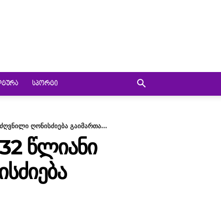
ᲚᲢᲣᲠᲐ
ᲡᲞᲝᲠᲢᲘ
ღვნილი ღონისძიება გაიმართა...
 32 ᲬᲚᲘᲐᲜᲘ
ᲡᲫᲘᲔᲑᲐ