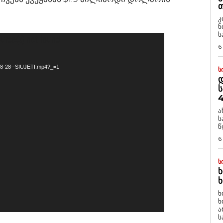
Თ
კ
ნ
ს
ource(s) not found
6
08-28--SIUJETI.mp4?_=1
Ს
Დ
Ს
4
ა
ს
წ
6
Ს
Ხ
Ხ
ხ
ხ
ა
ს