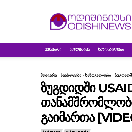
ODISHINEWS
ᲛᲗᲐᲕᲐᲠᲘ
ᲞᲝᲚᲘᲢᲘᲙᲐ
ᲡᲐᲖᲝᲒᲐᲓᲝᲔᲑᲐ
მთავარი
სიახლეები
საზოგადოება
ზუგდიდშ
ᲖᲣᲒᲓᲘᲓᲨᲘ USAID
ᲗᲐᲜᲐᲛᲨᲠᲝᲛᲚᲝᲑᲘ
ᲒᲐᲘᲛᲐᲠᲗᲐ [VIDE