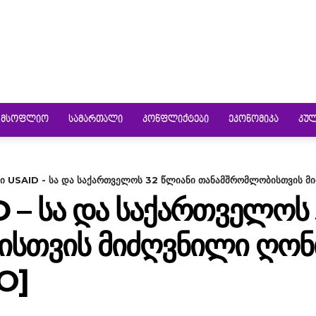
ᲛᲡᲝᲤᲚᲘᲝ
ᲡᲐᲛᲐᲠᲗᲐᲚᲘ
ᲙᲝᲜᲤᲚᲘᲥᲢᲔᲑᲘ
ᲔᲙᲝᲜᲝᲛᲘᲙᲐ
ᲙᲣ
ი USAID - სა და საქართველოს 32 წლიანი თანამშრომლობისთვის მიძ
 – ᲡᲐ ᲓᲐ ᲡᲐᲥᲐᲠᲗᲕᲔᲚᲝᲡ
ᲡᲗᲕᲘᲡ ᲛᲘᲫᲦᲕᲜᲘᲚᲘ ᲦᲝᲜᲘ
O]