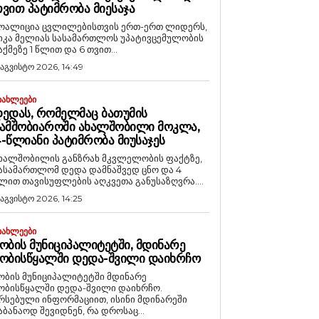
ᲕᲘᲗ ᲞᲐᲢᲘᲛᲠᲝᲑᲐ ᲛᲘᲔᲡᲐᲯᲐ
ოალიცია ცვლილებისთვის ერთ-ერთ ლიდერს,
იკა მელიას სასამართლოს უპატივცემულობის
აქმეზე 1 წლით და 6 თვით...
 აგვისტო 2026, 14:49
ᲘᲐᲮᲚᲔᲔᲑᲘ
ᲔᲓᲐᲡ, ᲠᲝᲛᲔᲚᲛᲐᲪ ᲑᲐᲗᲣᲛᲘᲡ
ᲐᲛᲨᲝᲑᲘᲐᲠᲝᲨᲘ ᲐᲮᲐᲚᲨᲝᲑᲘᲚᲘ ᲛᲝᲙᲚᲐ,
-ᲬᲚᲘᲐᲜᲘ ᲞᲐᲢᲘᲛᲠᲝᲑᲐ ᲛᲘᲣᲡᲐᲯᲔᲡ
ხალშობილის განზრახ მკვლელობის ფაქტზე,
ასამართლომ დედა დამნაშვედ ცნო და 4
ლით თავისუფლების აღკვეთა განუსაზღვრა....
 აგვისტო 2026, 14:25
ᲘᲐᲮᲚᲔᲔᲑᲘ
ᲝᲑᲘᲡ ᲛᲣᲜᲘᲪᲘᲞᲐᲚᲘᲢᲔᲢᲨᲘ, ᲛᲓᲘᲜᲐᲠᲔ
ᲝᲑᲘᲡᲬᲧᲐᲚᲨᲘ ᲓᲔᲓᲐ-ᲨᲕᲘᲚᲘ ᲓᲐᲘᲮᲠᲩᲝ
ობის მუნიციპალიტეტში მდინარე
ობისწყალში დედა-შვილი დაიხრჩო.
რსებული ინფორმაციით, ისინი მდინარეში
აბანაოდ შევიდნენ, რა დროსაც...