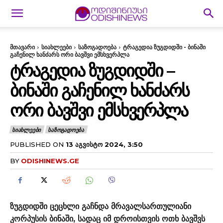
მთავარი
სიახლეები
საზოგადოება
ტრაგედია ზუგდიდში - ბინაში
გაჩენილ ხანძარს ორი ბავშვი ემსხვერპლა
ᲢᲠᲐᲒᲔᲓᲘᲐ ᲖᲣᲒᲓᲘᲓᲨᲘ –
ᲑᲘᲜᲐᲨᲘ ᲒᲐᲩᲔᲜᲘᲚ ᲮᲐᲜᲫᲐᲠᲡ
ᲝᲠᲘ ᲑᲐᲕᲨᲕᲘ ᲔᲛᲡᲮᲕᲔᲠᲞᲚᲐ
ᲡᲘᲐᲮᲚᲔᲔᲑᲘ
ᲡᲐᲖᲝᲒᲐᲓᲝᲔᲑᲐ
PUBLISHED ON
13 ᲐᲒᲕᲘᲡᲢᲝ 2024, 3:50
BY
ODISHINEWS.GE
ზუგდიდში ცეცხლი გაჩნდა მრავალსართულიანი
კორპუსის ბინაში, სადაც იმ დროისთვის ოთხ ბავშვს