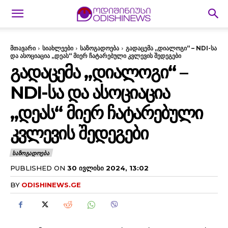
მთავარი
სიახლეები
საზოგადოება
გადაცემა „დიალოგი“ – NDI-სა
და ასოციაცია „დეას“ მიერ ჩატარებული კვლევის შედეგები
ᲒᲐᲓᲐᲪᲔᲛᲐ „ᲓᲘᲐᲚᲝᲒᲘ“ –
NDI-ᲡᲐ ᲓᲐ ᲐᲡᲝᲪᲘᲐᲪᲘᲐ
„ᲓᲔᲐᲡ“ ᲛᲘᲔᲠ ᲩᲐᲢᲐᲠᲔᲑᲣᲚᲘ
ᲙᲕᲚᲔᲕᲘᲡ ᲨᲔᲓᲔᲒᲔᲑᲘ
ᲡᲐᲖᲝᲒᲐᲓᲝᲔᲑᲐ
PUBLISHED ON
30 ᲘᲕᲚᲘᲡᲘ 2024, 13:02
BY
ODISHINEWS.GE