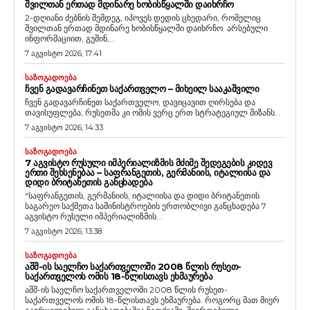
ᲨᲕᲘᲚᲗᲐᲜ ᲔᲠᲗᲐᲓ ᲛᲓᲘᲜᲐᲠᲔ ᲮᲝᲑᲘᲡᲬᲧᲐᲚᲨᲘ ᲓᲐᲘᲮᲠᲩᲝ
2-დღიანი ძებნის შემდეგ, იპოვეს დედის ცხედარი, რომელიც
შვილთან ერთად მდინარე ხობისწყალში დაიხრჩო. არსებული
ინფორმაციით, გუშინ,...
7 აგვისტო 2026, 17:41
ᲡᲐᲖᲝᲒᲐᲓᲝᲔᲑᲐ
ᲩᲕᲔᲜ ᲒᲐᲓᲐᲕᲐᲠᲩᲘᲜᲔᲗ ᲡᲐᲥᲐᲠᲗᲕᲔᲚᲝ – ᲛᲘᲮᲔᲘᲚ ᲡᲐᲐᲙᲐᲨᲕᲘᲚᲘ
ჩვენ გადავარჩინეთ საქართველო, დავიცავით ღირსება და
თავისუფლება, რუსეთმა კი ომის ვერც ერთ სტრატეგიულ მიზანს...
7 აგვისტო 2026, 14:33
ᲡᲐᲖᲝᲒᲐᲓᲝᲔᲑᲐ
7 ᲐᲒᲕᲘᲡᲢᲝ ᲠᲣᲡᲣᲚᲘ ᲘᲛᲞᲔᲠᲘᲐᲚᲘᲖᲛᲘᲡ ᲛᲫᲘᲛᲔ ᲨᲔᲓᲔᲒᲔᲑᲘᲡ ᲙᲘᲓᲔᲕ
ᲔᲠᲗᲘ ᲨᲔᲮᲡᲔᲜᲔᲑᲐᲐ – ᲡᲐᲤᲠᲐᲜᲒᲔᲗᲘᲡ, ᲒᲔᲠᲛᲐᲜᲘᲘᲡ, ᲘᲢᲐᲚᲘᲘᲡᲐ ᲓᲐ
ᲓᲘᲓᲘ ᲑᲠᲘᲢᲐᲜᲔᲗᲘᲡ ᲒᲐᲜᲪᲮᲐᲓᲔᲑᲐ
“საფრანგეთის, გერმანიის, იტალიისა და დიდი ბრიტანეთის
საგარეო საქმეთა სამინისტროების ერთობლივი განცხადება 7
აგვისტო რუსული იმპერიალიზმის...
7 აგვისტო 2026, 13:38
ᲡᲐᲖᲝᲒᲐᲓᲝᲔᲑᲐ
ᲐᲨᲨ-ᲘᲡ ᲡᲐᲔᲚᲩᲝ ᲡᲐᲥᲐᲠᲗᲕᲔᲚᲝᲨᲘ 2008 ᲬᲚᲘᲡ ᲠᲣᲡᲔᲗ-
ᲡᲐᲥᲐᲠᲗᲕᲔᲚᲝᲡ ᲝᲛᲘᲡ 18-ᲬᲚᲘᲡᲗᲐᲕᲡ ᲔᲮᲛᲐᲣᲠᲔᲑᲐ
აშშ-ის საელჩო საქართველოში 2008 წლის რუსეთ-
საქართველოს ომის 18-წლისთავს ეხმაურება. როგორც მათ მიერ