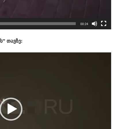
00:24
” თავზე: