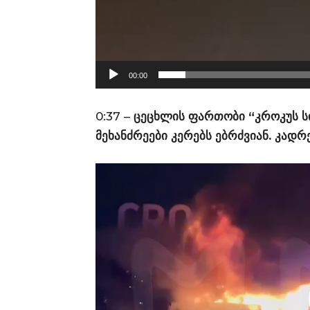
რ
ე
ლ
ი
00:00
0:37 –
ცეცხლის ფართობი “კროკუს სიტ
მეხანძრეები კერებს ებრძვიან. კად
ვ
ი
დ
ე
ო
დ
ა
მ