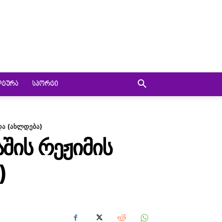
ᲚᲢᲣᲠᲐ
ᲡᲞᲝᲠᲢᲘ
და (ახლდება)
ᲨᲘᲡ ᲠᲔᲟᲘᲛᲘᲡ
)