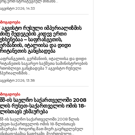
ერც ერთ სტრატეგიულ მიზანს...
 აგვისტო 2026, 14:33
ᲐᲖᲝᲒᲐᲓᲝᲔᲑᲐ
 ᲐᲒᲕᲘᲡᲢᲝ ᲠᲣᲡᲣᲚᲘ ᲘᲛᲞᲔᲠᲘᲐᲚᲘᲖᲛᲘᲡ
ᲫᲘᲛᲔ ᲨᲔᲓᲔᲒᲔᲑᲘᲡ ᲙᲘᲓᲔᲕ ᲔᲠᲗᲘ
ᲔᲮᲡᲔᲜᲔᲑᲐᲐ – ᲡᲐᲤᲠᲐᲜᲒᲔᲗᲘᲡ,
ᲔᲠᲛᲐᲜᲘᲘᲡ, ᲘᲢᲐᲚᲘᲘᲡᲐ ᲓᲐ ᲓᲘᲓᲘ
ᲠᲘᲢᲐᲜᲔᲗᲘᲡ ᲒᲐᲜᲪᲮᲐᲓᲔᲑᲐ
საფრანგეთის, გერმანიის, იტალიისა და დიდი
რიტანეთის საგარეო საქმეთა სამინისტროების
რთობლივი განცხადება 7 აგვისტო რუსული
მპერიალიზმის...
 აგვისტო 2026, 13:38
ᲐᲖᲝᲒᲐᲓᲝᲔᲑᲐ
ᲨᲨ-ᲘᲡ ᲡᲐᲔᲚᲩᲝ ᲡᲐᲥᲐᲠᲗᲕᲔᲚᲝᲨᲘ 2008
ᲚᲘᲡ ᲠᲣᲡᲔᲗ-ᲡᲐᲥᲐᲠᲗᲕᲔᲚᲝᲡ ᲝᲛᲘᲡ 18-
ᲚᲘᲡᲗᲐᲕᲡ ᲔᲮᲛᲐᲣᲠᲔᲑᲐ
შშ-ის საელჩო საქართველოში 2008 წლის
უსეთ-საქართველოს ომის 18-წლისთავს
რება. როგორც მათ მიერ გავრცელებულ
ანცხადებაშია ნათქვამი, შეერთებული...