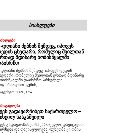
ᲡᲘᲐᲮᲚᲔᲔᲑᲘ
ᲘᲐᲮᲚᲔᲔᲑᲘ
-ᲓᲦᲘᲐᲜᲘ ᲫᲔᲑᲜᲘᲡ ᲨᲔᲛᲓᲔᲒ, ᲘᲞᲝᲕᲔᲡ
ᲔᲓᲘᲡ ᲪᲮᲔᲓᲐᲠᲘ, ᲠᲝᲛᲔᲚᲘᲪ ᲨᲕᲘᲚᲗᲐᲜ
ᲠᲗᲐᲓ ᲛᲓᲘᲜᲐᲠᲔ ᲮᲝᲑᲘᲡᲬᲧᲐᲚᲨᲘ
ᲓᲐᲘᲮᲠᲩᲝ
-დღიანი ძებნის შემდეგ, იპოვეს დედის
ხედარი, რომელიც შვილთან ერთად მდინარე
ობისწყალში დაიხრჩო. არსებული
ნფორმაციით, გუშინ,...
 აგვისტო 2026, 17:41
ᲐᲖᲝᲒᲐᲓᲝᲔᲑᲐ
ᲕᲔᲜ ᲒᲐᲓᲐᲕᲐᲠᲩᲘᲜᲔᲗ ᲡᲐᲥᲐᲠᲗᲕᲔᲚᲝ –
ᲘᲮᲔᲘᲚ ᲡᲐᲐᲙᲐᲨᲕᲘᲚᲘ
ვენ გადავარჩინეთ საქართველო, დავიცავით
ირსება და თავისუფლება, რუსეთმა კი ომის