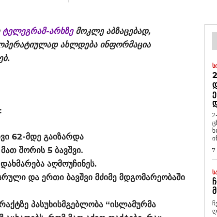
რ
ტელეგრამ-არხზე
მოკლე აბზაცებად,
, ოპერატიულად ახლდება ინფორმაცია
ებ.
Ს
2
Დ
Ე
:
2
ც
ხ
ი 62-მდე გაიზარდა
ი
მათ შორის 5 ბავშვი.
7
ახმარება აღმოუჩინეს.
Ს
რული და ერთი ბავშვი მძიმე მდგომარეობაში
Ჩ
Მ
ჩ
რაქტზე პასუხისმგებლობა “ისლამურმა
ღ