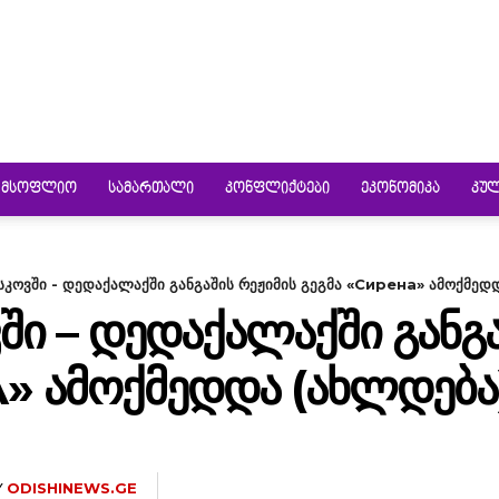
ᲛᲡᲝᲤᲚᲘᲝ
ᲡᲐᲛᲐᲠᲗᲐᲚᲘ
ᲙᲝᲜᲤᲚᲘᲥᲢᲔᲑᲘ
ᲔᲙᲝᲜᲝᲛᲘᲙᲐ
ᲙᲣ
სკოვში - დედაქალაქში განგაშის რეჟიმის გეგმა «Сирена» ამოქმედ
ᲨᲘ – ᲓᲔᲓᲐᲥᲐᲚᲐᲥᲨᲘ ᲒᲐᲜᲒᲐ
» ᲐᲛᲝᲥᲛᲔᲓᲓᲐ (ᲐᲮᲚᲓᲔᲑᲐ
Y
ODISHINEWS.GE