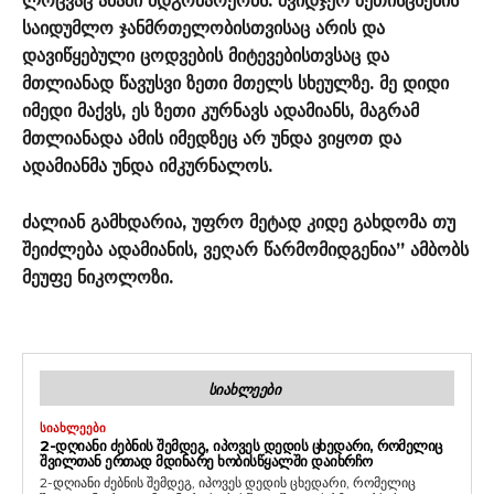
ლოცვაც ამაში მდგომარეობს. შვიდჯერ ზეთისცხების
საიდუმლო ჯანმრთელობისთვისაც არის და
დავიწყებული ცოდვების მიტევებისთვსაც და
მთლიანად წავუსვი ზეთი მთელს სხეულზე. მე დიდი
იმედი მაქვს, ეს ზეთი კურნავს ადამიანს, მაგრამ
მთლიანადა ამის იმედზეც არ უნდა ვიყოთ და
ადამიანმა უნდა იმკურნალოს.
ძალიან გამხდარია, უფრო მეტად კიდე გახდომა თუ
შეიძლება ადამიანის, ვეღარ წარმომიდგენია” ამბობს
მეუფე ნიკოლოზი.
ᲡᲘᲐᲮᲚᲔᲔᲑᲘ
ᲡᲘᲐᲮᲚᲔᲔᲑᲘ
2-ᲓᲦᲘᲐᲜᲘ ᲫᲔᲑᲜᲘᲡ ᲨᲔᲛᲓᲔᲒ, ᲘᲞᲝᲕᲔᲡ ᲓᲔᲓᲘᲡ ᲪᲮᲔᲓᲐᲠᲘ, ᲠᲝᲛᲔᲚᲘᲪ
ᲨᲕᲘᲚᲗᲐᲜ ᲔᲠᲗᲐᲓ ᲛᲓᲘᲜᲐᲠᲔ ᲮᲝᲑᲘᲡᲬᲧᲐᲚᲨᲘ ᲓᲐᲘᲮᲠᲩᲝ
2-დღიანი ძებნის შემდეგ, იპოვეს დედის ცხედარი, რომელიც