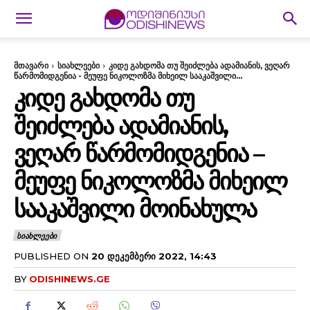
მთავარი
სიახლეები
კიდე გახდომა თუ შეიძლება ადამიანის, ვეღარ
წარმომიდგენია - მეუფე ნიკოლოზმა მიხეილ სააკაშვილი...
ᲙᲘᲓᲔ ᲒᲐᲮᲓᲝᲛᲐ ᲗᲣ
ᲨᲔᲘᲫᲚᲔᲑᲐ ᲐᲓᲐᲛᲘᲐᲜᲘᲡ,
ᲕᲔᲦᲐᲠ ᲬᲐᲠᲛᲝᲛᲘᲓᲒᲔᲜᲘᲐ –
ᲛᲔᲣᲤᲔ ᲜᲘᲙᲝᲚᲝᲖᲛᲐ ᲛᲘᲮᲔᲘᲚ
ᲡᲐᲐᲙᲐᲨᲕᲘᲚᲘ ᲛᲝᲘᲜᲐᲮᲣᲚᲐ
ᲡᲘᲐᲮᲚᲔᲔᲑᲘ
PUBLISHED ON
20 ᲓᲔᲙᲔᲛᲑᲔᲠᲘ 2022, 14:43
BY
ODISHINEWS.GE