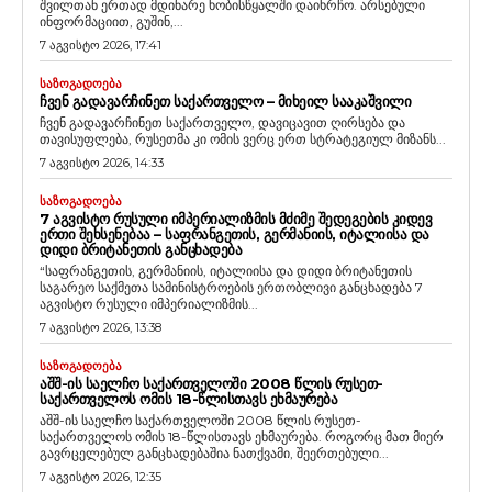
შვილთან ერთად მდინარე ხობისწყალში დაიხრჩო. არსებული
ინფორმაციით, გუშინ,...
7 აგვისტო 2026, 17:41
ᲡᲐᲖᲝᲒᲐᲓᲝᲔᲑᲐ
ᲩᲕᲔᲜ ᲒᲐᲓᲐᲕᲐᲠᲩᲘᲜᲔᲗ ᲡᲐᲥᲐᲠᲗᲕᲔᲚᲝ – ᲛᲘᲮᲔᲘᲚ ᲡᲐᲐᲙᲐᲨᲕᲘᲚᲘ
ჩვენ გადავარჩინეთ საქართველო, დავიცავით ღირსება და
თავისუფლება, რუსეთმა კი ომის ვერც ერთ სტრატეგიულ მიზანს...
7 აგვისტო 2026, 14:33
ᲡᲐᲖᲝᲒᲐᲓᲝᲔᲑᲐ
7 ᲐᲒᲕᲘᲡᲢᲝ ᲠᲣᲡᲣᲚᲘ ᲘᲛᲞᲔᲠᲘᲐᲚᲘᲖᲛᲘᲡ ᲛᲫᲘᲛᲔ ᲨᲔᲓᲔᲒᲔᲑᲘᲡ ᲙᲘᲓᲔᲕ
ᲔᲠᲗᲘ ᲨᲔᲮᲡᲔᲜᲔᲑᲐᲐ – ᲡᲐᲤᲠᲐᲜᲒᲔᲗᲘᲡ, ᲒᲔᲠᲛᲐᲜᲘᲘᲡ, ᲘᲢᲐᲚᲘᲘᲡᲐ ᲓᲐ
ᲓᲘᲓᲘ ᲑᲠᲘᲢᲐᲜᲔᲗᲘᲡ ᲒᲐᲜᲪᲮᲐᲓᲔᲑᲐ
“საფრანგეთის, გერმანიის, იტალიისა და დიდი ბრიტანეთის
საგარეო საქმეთა სამინისტროების ერთობლივი განცხადება 7
აგვისტო რუსული იმპერიალიზმის...
7 აგვისტო 2026, 13:38
ᲡᲐᲖᲝᲒᲐᲓᲝᲔᲑᲐ
ᲐᲨᲨ-ᲘᲡ ᲡᲐᲔᲚᲩᲝ ᲡᲐᲥᲐᲠᲗᲕᲔᲚᲝᲨᲘ 2008 ᲬᲚᲘᲡ ᲠᲣᲡᲔᲗ-
ᲡᲐᲥᲐᲠᲗᲕᲔᲚᲝᲡ ᲝᲛᲘᲡ 18-ᲬᲚᲘᲡᲗᲐᲕᲡ ᲔᲮᲛᲐᲣᲠᲔᲑᲐ
აშშ-ის საელჩო საქართველოში 2008 წლის რუსეთ-
საქართველოს ომის 18-წლისთავს ეხმაურება. როგორც მათ მიერ
გავრცელებულ განცხადებაშია ნათქვამი, შეერთებული...
7 აგვისტო 2026, 12:35