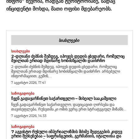
ინფოს” წევრია, რადგან ტერიტორიაზე, სადაც
ინციდენტი მოხდა, მათი ოფისი მდებარეობს.
ᲡᲘᲐᲮᲚᲔᲔᲑᲘ
ᲡᲘᲐᲮᲚᲔᲔᲑᲘ
2-ᲓᲦᲘᲐᲜᲘ ᲫᲔᲑᲜᲘᲡ ᲨᲔᲛᲓᲔᲒ, ᲘᲞᲝᲕᲔᲡ ᲓᲔᲓᲘᲡ ᲪᲮᲔᲓᲐᲠᲘ, ᲠᲝᲛᲔᲚᲘᲪ
ᲨᲕᲘᲚᲗᲐᲜ ᲔᲠᲗᲐᲓ ᲛᲓᲘᲜᲐᲠᲔ ᲮᲝᲑᲘᲡᲬᲧᲐᲚᲨᲘ ᲓᲐᲘᲮᲠᲩᲝ
2-დღიანი ძებნის შემდეგ, იპოვეს დედის ცხედარი, რომელიც
შვილთან ერთად მდინარე ხობისწყალში დაიხრჩო. არსებული
ინფორმაციით, გუშინ,...
7 აგვისტო 2026, 17:41
ᲡᲐᲖᲝᲒᲐᲓᲝᲔᲑᲐ
ᲩᲕᲔᲜ ᲒᲐᲓᲐᲕᲐᲠᲩᲘᲜᲔᲗ ᲡᲐᲥᲐᲠᲗᲕᲔᲚᲝ – ᲛᲘᲮᲔᲘᲚ ᲡᲐᲐᲙᲐᲨᲕᲘᲚᲘ
ჩვენ გადავარჩინეთ საქართველო, დავიცავით ღირსება და
თავისუფლება, რუსეთმა კი ომის ვერც ერთ სტრატეგიულ მიზანს...
7 აგვისტო 2026, 14:33
ᲡᲐᲖᲝᲒᲐᲓᲝᲔᲑᲐ
7 ᲐᲒᲕᲘᲡᲢᲝ ᲠᲣᲡᲣᲚᲘ ᲘᲛᲞᲔᲠᲘᲐᲚᲘᲖᲛᲘᲡ ᲛᲫᲘᲛᲔ ᲨᲔᲓᲔᲒᲔᲑᲘᲡ ᲙᲘᲓᲔᲕ
ᲔᲠᲗᲘ ᲨᲔᲮᲡᲔᲜᲔᲑᲐᲐ – ᲡᲐᲤᲠᲐᲜᲒᲔᲗᲘᲡ, ᲒᲔᲠᲛᲐᲜᲘᲘᲡ, ᲘᲢᲐᲚᲘᲘᲡᲐ ᲓᲐ