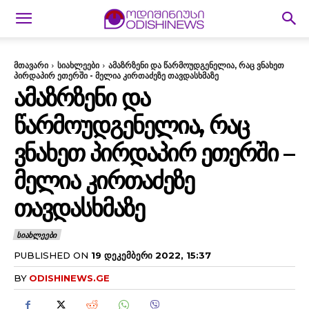
მთავარი
სიახლეები
ამაზრზენი და წარმოუდგენელია, რაც ვნახეთ
პირდაპირ ეთერში - მელია კირთაძეზე თავდასხმაზე
ᲐᲛᲐᲖᲠᲖᲔᲜᲘ ᲓᲐ
ᲬᲐᲠᲛᲝᲣᲓᲒᲔᲜᲔᲚᲘᲐ, ᲠᲐᲪ
ᲕᲜᲐᲮᲔᲗ ᲞᲘᲠᲓᲐᲞᲘᲠ ᲔᲗᲔᲠᲨᲘ –
ᲛᲔᲚᲘᲐ ᲙᲘᲠᲗᲐᲫᲔᲖᲔ
ᲗᲐᲕᲓᲐᲡᲮᲛᲐᲖᲔ
ᲡᲘᲐᲮᲚᲔᲔᲑᲘ
PUBLISHED ON
19 ᲓᲔᲙᲔᲛᲑᲔᲠᲘ 2022, 15:37
BY
ODISHINEWS.GE