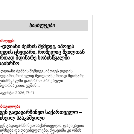
ᲡᲘᲐᲮᲚᲔᲔᲑᲘ
ᲘᲐᲮᲚᲔᲔᲑᲘ
-ᲓᲦᲘᲐᲜᲘ ᲫᲔᲑᲜᲘᲡ ᲨᲔᲛᲓᲔᲒ, ᲘᲞᲝᲕᲔᲡ
ᲔᲓᲘᲡ ᲪᲮᲔᲓᲐᲠᲘ, ᲠᲝᲛᲔᲚᲘᲪ ᲨᲕᲘᲚᲗᲐᲜ
ᲠᲗᲐᲓ ᲛᲓᲘᲜᲐᲠᲔ ᲮᲝᲑᲘᲡᲬᲧᲐᲚᲨᲘ
ᲓᲐᲘᲮᲠᲩᲝ
-დღიანი ძებნის შემდეგ, იპოვეს დედის
ხედარი, რომელიც შვილთან ერთად მდინარე
ობისწყალში დაიხრჩო. არსებული
ნფორმაციით, გუშინ,...
 აგვისტო 2026, 17:41
ᲐᲖᲝᲒᲐᲓᲝᲔᲑᲐ
ᲕᲔᲜ ᲒᲐᲓᲐᲕᲐᲠᲩᲘᲜᲔᲗ ᲡᲐᲥᲐᲠᲗᲕᲔᲚᲝ –
ᲘᲮᲔᲘᲚ ᲡᲐᲐᲙᲐᲨᲕᲘᲚᲘ
ვენ გადავარჩინეთ საქართველო, დავიცავით
ირსება და თავისუფლება, რუსეთმა კი ომის