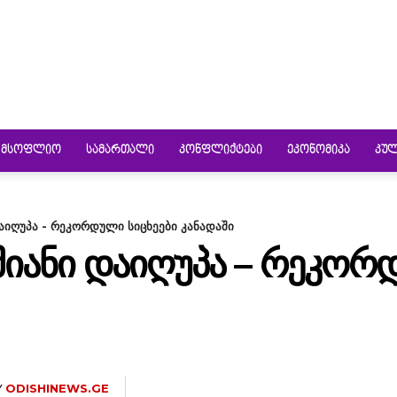
ᲛᲡᲝᲤᲚᲘᲝ
ᲡᲐᲛᲐᲠᲗᲐᲚᲘ
ᲙᲝᲜᲤᲚᲘᲥᲢᲔᲑᲘ
ᲔᲙᲝᲜᲝᲛᲘᲙᲐ
ᲙᲣ
აიღუპა - რეკორდული სიცხეები კანადაში
ᲛᲘᲐᲜᲘ ᲓᲐᲘᲦᲣᲞᲐ – ᲠᲔᲙᲝᲠ
Y
ODISHINEWS.GE