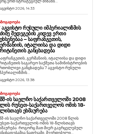
ერც ერთ სტრატეგიულ მიზანს...
 აგვისტო 2026, 14:33
ᲐᲖᲝᲒᲐᲓᲝᲔᲑᲐ
 ᲐᲒᲕᲘᲡᲢᲝ ᲠᲣᲡᲣᲚᲘ ᲘᲛᲞᲔᲠᲘᲐᲚᲘᲖᲛᲘᲡ
ᲫᲘᲛᲔ ᲨᲔᲓᲔᲒᲔᲑᲘᲡ ᲙᲘᲓᲔᲕ ᲔᲠᲗᲘ
ᲔᲮᲡᲔᲜᲔᲑᲐᲐ – ᲡᲐᲤᲠᲐᲜᲒᲔᲗᲘᲡ,
ᲔᲠᲛᲐᲜᲘᲘᲡ, ᲘᲢᲐᲚᲘᲘᲡᲐ ᲓᲐ ᲓᲘᲓᲘ
ᲠᲘᲢᲐᲜᲔᲗᲘᲡ ᲒᲐᲜᲪᲮᲐᲓᲔᲑᲐ
საფრანგეთის, გერმანიის, იტალიისა და დიდი
რიტანეთის საგარეო საქმეთა სამინისტროების
რთობლივი განცხადება 7 აგვისტო რუსული
მპერიალიზმის...
 აგვისტო 2026, 13:38
ᲐᲖᲝᲒᲐᲓᲝᲔᲑᲐ
ᲨᲨ-ᲘᲡ ᲡᲐᲔᲚᲩᲝ ᲡᲐᲥᲐᲠᲗᲕᲔᲚᲝᲨᲘ 2008
ᲚᲘᲡ ᲠᲣᲡᲔᲗ-ᲡᲐᲥᲐᲠᲗᲕᲔᲚᲝᲡ ᲝᲛᲘᲡ 18-
ᲚᲘᲡᲗᲐᲕᲡ ᲔᲮᲛᲐᲣᲠᲔᲑᲐ
შშ-ის საელჩო საქართველოში 2008 წლის
უსეთ-საქართველოს ომის 18-წლისთავს
რება. როგორც მათ მიერ გავრცელებულ
ანცხადებაშია ნათქვამი, შეერთებული...