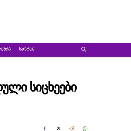
ᲚᲢᲣᲠᲐ
ᲡᲞᲝᲠᲢᲘ
ᲓᲣᲚᲘ ᲡᲘᲪᲮᲔᲔᲑᲘ