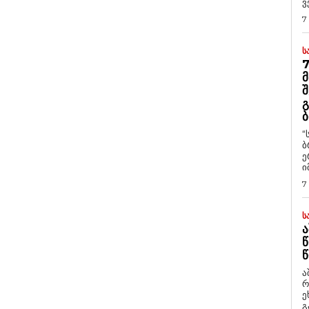
ვ
7
Ს
7
Მ
Შ
Გ
Ბ
“
ბ
ე
ი
7
Ს
Ა
Წ
Წ
ა
რ
ეხმაუ
გ