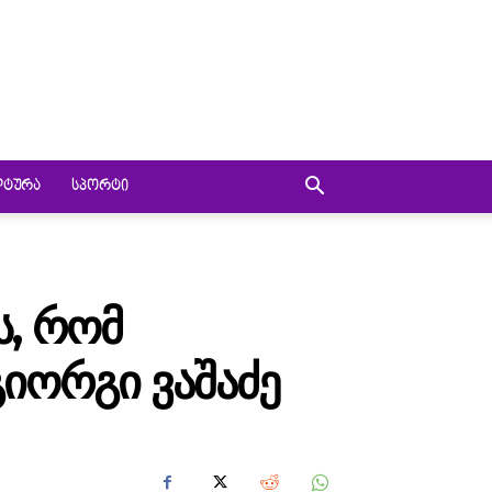
ᲚᲢᲣᲠᲐ
ᲡᲞᲝᲠᲢᲘ
Ს, ᲠᲝᲛ
ᲒᲘᲝᲠᲒᲘ ᲕᲐᲨᲐᲫᲔ