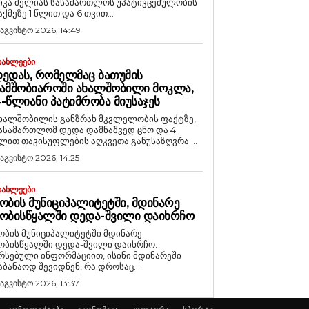
იკა მელიას სასამართლოს უპატივცემულობის
აქმეზე 1 წლით და 6 თვით...
 აგვისტო 2026, 14:49
ᲘᲐᲮᲚᲔᲔᲑᲘ
ᲔᲓᲐᲡ, ᲠᲝᲛᲔᲚᲛᲐᲪ ᲑᲐᲗᲣᲛᲘᲡ
ᲐᲛᲨᲝᲑᲘᲐᲠᲝᲨᲘ ᲐᲮᲐᲚᲨᲝᲑᲘᲚᲘ ᲛᲝᲙᲚᲐ,
-ᲬᲚᲘᲐᲜᲘ ᲞᲐᲢᲘᲛᲠᲝᲑᲐ ᲛᲘᲣᲡᲐᲯᲔᲡ
ხალშობილის განზრახ მკვლელობის ფაქტზე,
ასამართლომ დედა დამნაშვედ ცნო და 4
ლით თავისუფლების აღკვეთა განუსაზღვრა....
 აგვისტო 2026, 14:25
ᲘᲐᲮᲚᲔᲔᲑᲘ
ᲝᲑᲘᲡ ᲛᲣᲜᲘᲪᲘᲞᲐᲚᲘᲢᲔᲢᲨᲘ, ᲛᲓᲘᲜᲐᲠᲔ
ᲝᲑᲘᲡᲬᲧᲐᲚᲨᲘ ᲓᲔᲓᲐ-ᲨᲕᲘᲚᲘ ᲓᲐᲘᲮᲠᲩᲝ
ობის მუნიციპალიტეტში მდინარე
ობისწყალში დედა-შვილი დაიხრჩო.
რსებული ინფორმაციით, ისინი მდინარეში
აბანაოდ შევიდნენ, რა დროსაც...
 აგვისტო 2026, 13:37