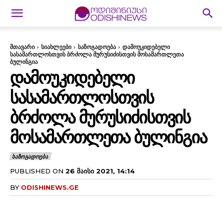
მთავარი
სიახლეები
საზოგადოება
დამოუკიდებელი
სასამართლოსთვის ბრძოლა მურუსიძისთვის მოსამართლეთა
ბულინგია
ᲓᲐᲛᲝᲣᲙᲘᲓᲔᲑᲔᲚᲘ
ᲡᲐᲡᲐᲛᲐᲠᲗᲚᲝᲡᲗᲕᲘᲡ
ᲑᲠᲫᲝᲚᲐ ᲛᲣᲠᲣᲡᲘᲫᲘᲡᲗᲕᲘᲡ
ᲛᲝᲡᲐᲛᲐᲠᲗᲚᲔᲗᲐ ᲑᲣᲚᲘᲜᲒᲘᲐ
ᲡᲐᲖᲝᲒᲐᲓᲝᲔᲑᲐ
PUBLISHED ON
26 ᲛᲐᲘᲡᲘ 2021, 14:14
BY
ODISHINEWS.GE