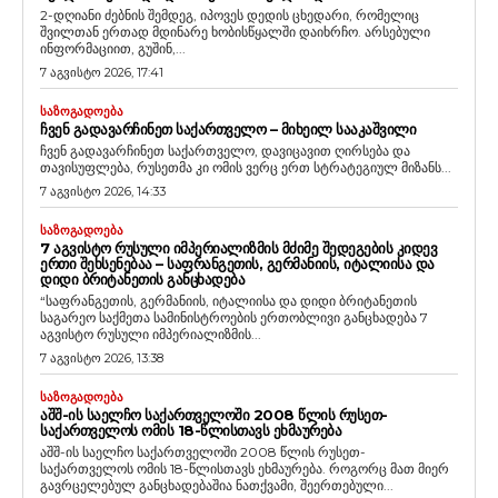
2-დღიანი ძებნის შემდეგ, იპოვეს დედის ცხედარი, რომელიც
შვილთან ერთად მდინარე ხობისწყალში დაიხრჩო. არსებული
ინფორმაციით, გუშინ,...
7 აგვისტო 2026, 17:41
ᲡᲐᲖᲝᲒᲐᲓᲝᲔᲑᲐ
ᲩᲕᲔᲜ ᲒᲐᲓᲐᲕᲐᲠᲩᲘᲜᲔᲗ ᲡᲐᲥᲐᲠᲗᲕᲔᲚᲝ – ᲛᲘᲮᲔᲘᲚ ᲡᲐᲐᲙᲐᲨᲕᲘᲚᲘ
ჩვენ გადავარჩინეთ საქართველო, დავიცავით ღირსება და
თავისუფლება, რუსეთმა კი ომის ვერც ერთ სტრატეგიულ მიზანს...
7 აგვისტო 2026, 14:33
ᲡᲐᲖᲝᲒᲐᲓᲝᲔᲑᲐ
7 ᲐᲒᲕᲘᲡᲢᲝ ᲠᲣᲡᲣᲚᲘ ᲘᲛᲞᲔᲠᲘᲐᲚᲘᲖᲛᲘᲡ ᲛᲫᲘᲛᲔ ᲨᲔᲓᲔᲒᲔᲑᲘᲡ ᲙᲘᲓᲔᲕ
ᲔᲠᲗᲘ ᲨᲔᲮᲡᲔᲜᲔᲑᲐᲐ – ᲡᲐᲤᲠᲐᲜᲒᲔᲗᲘᲡ, ᲒᲔᲠᲛᲐᲜᲘᲘᲡ, ᲘᲢᲐᲚᲘᲘᲡᲐ ᲓᲐ
ᲓᲘᲓᲘ ᲑᲠᲘᲢᲐᲜᲔᲗᲘᲡ ᲒᲐᲜᲪᲮᲐᲓᲔᲑᲐ
“საფრანგეთის, გერმანიის, იტალიისა და დიდი ბრიტანეთის
საგარეო საქმეთა სამინისტროების ერთობლივი განცხადება 7
აგვისტო რუსული იმპერიალიზმის...
7 აგვისტო 2026, 13:38
ᲡᲐᲖᲝᲒᲐᲓᲝᲔᲑᲐ
ᲐᲨᲨ-ᲘᲡ ᲡᲐᲔᲚᲩᲝ ᲡᲐᲥᲐᲠᲗᲕᲔᲚᲝᲨᲘ 2008 ᲬᲚᲘᲡ ᲠᲣᲡᲔᲗ-
ᲡᲐᲥᲐᲠᲗᲕᲔᲚᲝᲡ ᲝᲛᲘᲡ 18-ᲬᲚᲘᲡᲗᲐᲕᲡ ᲔᲮᲛᲐᲣᲠᲔᲑᲐ
აშშ-ის საელჩო საქართველოში 2008 წლის რუსეთ-
საქართველოს ომის 18-წლისთავს ეხმაურება. როგორც მათ მიერ
გავრცელებულ განცხადებაშია ნათქვამი, შეერთებული...