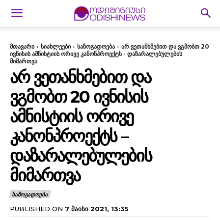
მთავარი
სიახლეები
საზოგადოება
არ ვეთანხმებით და ვგმობთ 20
ივნისის ამნისტიის ორივე კანონპროექტს - დაზარალებულების
მიმართვა
ᲐᲠ ᲕᲔᲗᲐᲜᲮᲛᲔᲑᲘᲗ ᲓᲐ
ᲕᲒᲛᲝᲑᲗ 20 ᲘᲕᲜᲘᲡᲘᲡ
ᲐᲛᲜᲘᲡᲢᲘᲘᲡ ᲝᲠᲘᲕᲔ
ᲙᲐᲜᲝᲜᲞᲠᲝᲔᲥᲢᲡ –
ᲓᲐᲖᲐᲠᲐᲚᲔᲑᲣᲚᲔᲑᲘᲡ
ᲛᲘᲛᲐᲠᲗᲕᲐ
ᲡᲐᲖᲝᲒᲐᲓᲝᲔᲑᲐ
PUBLISHED ON
7 ᲛᲐᲘᲡᲘ 2021, 13:35