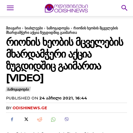
მთავარი
სიახლეები
საზოგადოება
რიონის ხეობის მცველების
მხარდამჭერი აქცია ზუგდიდშიც გაიმართა
ᲠᲘᲝᲜᲘᲡ ᲮᲔᲝᲑᲘᲡ ᲛᲪᲕᲔᲚᲔᲑᲘᲡ
ᲛᲮᲐᲠᲓᲐᲛᲭᲔᲠᲘ ᲐᲥᲪᲘᲐ
ᲖᲣᲒᲓᲘᲓᲨᲘᲪ ᲒᲐᲘᲛᲐᲠᲗᲐ
[VIDEO]
ᲡᲐᲖᲝᲒᲐᲓᲝᲔᲑᲐ
PUBLISHED ON
24 ᲐᲞᲠᲘᲚᲘ 2021, 16:44
BY
ODISHINEWS.GE