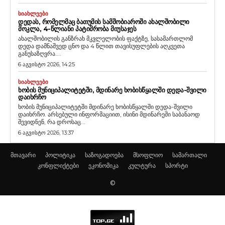
ᲡᲘᲐᲮᲚᲔᲔᲑᲘ
ᲓᲔᲓᲐᲡ, ᲠᲝᲛᲔᲚᲛᲐᲪ ᲑᲐᲗᲣᲛᲘᲡ ᲡᲐᲛᲨᲝᲑᲘᲐᲠᲝᲨᲘ ᲐᲮᲐᲚᲨᲝᲑᲘᲚᲘ
ᲛᲝᲙᲚᲐ, 4-ᲬᲚᲘᲐᲜᲘ ᲞᲐᲢᲘᲛᲠᲝᲑᲐ ᲛᲘᲣᲡᲐᲯᲔᲡ
ახალშობილის განზრახ მკვლელობის ფაქტზე, სასამართლომ
დედა დამნაშვედ ცნო და 4 წლით თავისუფლების აღკვეთა
განუსაზღვრა....
6 აგვისტო 2026, 14:25
ᲡᲘᲐᲮᲚᲔᲔᲑᲘ
ᲮᲝᲑᲘᲡ ᲛᲣᲜᲘᲪᲘᲞᲐᲚᲘᲢᲔᲢᲨᲘ, ᲛᲓᲘᲜᲐᲠᲔ ᲮᲝᲑᲘᲡᲬᲧᲐᲚᲨᲘ ᲓᲔᲓᲐ-ᲨᲕᲘᲚᲘ
ᲓᲐᲘᲮᲠᲩᲝ
ხობის მუნიციპალიტეტში მდინარე ხობისწყალში დედა-შვილი
დაიხრჩო. არსებული ინფორმაციით, ისინი მდინარეში საბანაოდ
შევიდნენ, რა დროსაც...
6 აგვისტო 2026, 13:37
მთავარი
პოლიტიკა
საზოგადოება
მსოფლიო
სამართალი
კონფლიქტები
ეკონომიკა
კულტურა
სპორტი
©