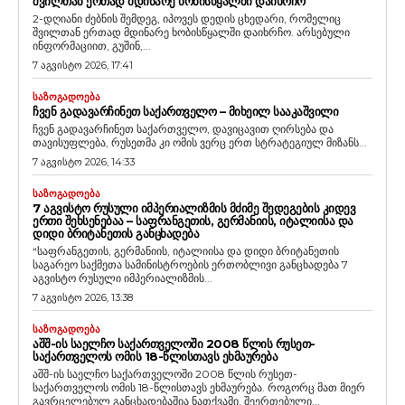
ᲨᲕᲘᲚᲗᲐᲜ ᲔᲠᲗᲐᲓ ᲛᲓᲘᲜᲐᲠᲔ ᲮᲝᲑᲘᲡᲬᲧᲐᲚᲨᲘ ᲓᲐᲘᲮᲠᲩᲝ
2-დღიანი ძებნის შემდეგ, იპოვეს დედის ცხედარი, რომელიც
შვილთან ერთად მდინარე ხობისწყალში დაიხრჩო. არსებული
ინფორმაციით, გუშინ,...
7 აგვისტო 2026, 17:41
ᲡᲐᲖᲝᲒᲐᲓᲝᲔᲑᲐ
ᲩᲕᲔᲜ ᲒᲐᲓᲐᲕᲐᲠᲩᲘᲜᲔᲗ ᲡᲐᲥᲐᲠᲗᲕᲔᲚᲝ – ᲛᲘᲮᲔᲘᲚ ᲡᲐᲐᲙᲐᲨᲕᲘᲚᲘ
ჩვენ გადავარჩინეთ საქართველო, დავიცავით ღირსება და
თავისუფლება, რუსეთმა კი ომის ვერც ერთ სტრატეგიულ მიზანს...
7 აგვისტო 2026, 14:33
ᲡᲐᲖᲝᲒᲐᲓᲝᲔᲑᲐ
7 ᲐᲒᲕᲘᲡᲢᲝ ᲠᲣᲡᲣᲚᲘ ᲘᲛᲞᲔᲠᲘᲐᲚᲘᲖᲛᲘᲡ ᲛᲫᲘᲛᲔ ᲨᲔᲓᲔᲒᲔᲑᲘᲡ ᲙᲘᲓᲔᲕ
ᲔᲠᲗᲘ ᲨᲔᲮᲡᲔᲜᲔᲑᲐᲐ – ᲡᲐᲤᲠᲐᲜᲒᲔᲗᲘᲡ, ᲒᲔᲠᲛᲐᲜᲘᲘᲡ, ᲘᲢᲐᲚᲘᲘᲡᲐ ᲓᲐ
ᲓᲘᲓᲘ ᲑᲠᲘᲢᲐᲜᲔᲗᲘᲡ ᲒᲐᲜᲪᲮᲐᲓᲔᲑᲐ
“საფრანგეთის, გერმანიის, იტალიისა და დიდი ბრიტანეთის
საგარეო საქმეთა სამინისტროების ერთობლივი განცხადება 7
აგვისტო რუსული იმპერიალიზმის...
7 აგვისტო 2026, 13:38
ᲡᲐᲖᲝᲒᲐᲓᲝᲔᲑᲐ
ᲐᲨᲨ-ᲘᲡ ᲡᲐᲔᲚᲩᲝ ᲡᲐᲥᲐᲠᲗᲕᲔᲚᲝᲨᲘ 2008 ᲬᲚᲘᲡ ᲠᲣᲡᲔᲗ-
ᲡᲐᲥᲐᲠᲗᲕᲔᲚᲝᲡ ᲝᲛᲘᲡ 18-ᲬᲚᲘᲡᲗᲐᲕᲡ ᲔᲮᲛᲐᲣᲠᲔᲑᲐ
აშშ-ის საელჩო საქართველოში 2008 წლის რუსეთ-
საქართველოს ომის 18-წლისთავს ეხმაურება. როგორც მათ მიერ
გავრცელებულ განცხადებაშია ნათქვამი, შეერთებული...