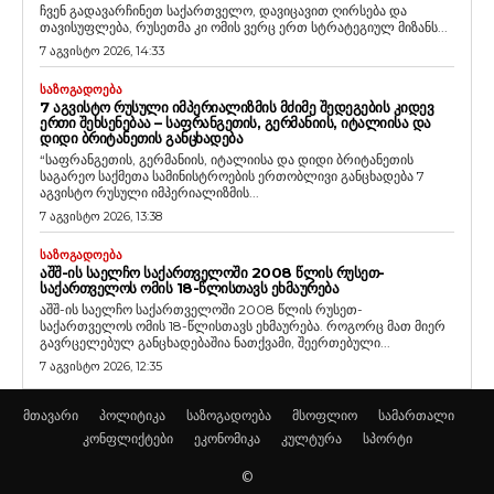
ჩვენ გადავარჩინეთ საქართველო, დავიცავით ღირსება და
თავისუფლება, რუსეთმა კი ომის ვერც ერთ სტრატეგიულ მიზანს...
7 აგვისტო 2026, 14:33
ᲡᲐᲖᲝᲒᲐᲓᲝᲔᲑᲐ
7 ᲐᲒᲕᲘᲡᲢᲝ ᲠᲣᲡᲣᲚᲘ ᲘᲛᲞᲔᲠᲘᲐᲚᲘᲖᲛᲘᲡ ᲛᲫᲘᲛᲔ ᲨᲔᲓᲔᲒᲔᲑᲘᲡ ᲙᲘᲓᲔᲕ
ᲔᲠᲗᲘ ᲨᲔᲮᲡᲔᲜᲔᲑᲐᲐ – ᲡᲐᲤᲠᲐᲜᲒᲔᲗᲘᲡ, ᲒᲔᲠᲛᲐᲜᲘᲘᲡ, ᲘᲢᲐᲚᲘᲘᲡᲐ ᲓᲐ
ᲓᲘᲓᲘ ᲑᲠᲘᲢᲐᲜᲔᲗᲘᲡ ᲒᲐᲜᲪᲮᲐᲓᲔᲑᲐ
“საფრანგეთის, გერმანიის, იტალიისა და დიდი ბრიტანეთის
საგარეო საქმეთა სამინისტროების ერთობლივი განცხადება 7
აგვისტო რუსული იმპერიალიზმის...
7 აგვისტო 2026, 13:38
ᲡᲐᲖᲝᲒᲐᲓᲝᲔᲑᲐ
ᲐᲨᲨ-ᲘᲡ ᲡᲐᲔᲚᲩᲝ ᲡᲐᲥᲐᲠᲗᲕᲔᲚᲝᲨᲘ 2008 ᲬᲚᲘᲡ ᲠᲣᲡᲔᲗ-
ᲡᲐᲥᲐᲠᲗᲕᲔᲚᲝᲡ ᲝᲛᲘᲡ 18-ᲬᲚᲘᲡᲗᲐᲕᲡ ᲔᲮᲛᲐᲣᲠᲔᲑᲐ
აშშ-ის საელჩო საქართველოში 2008 წლის რუსეთ-
საქართველოს ომის 18-წლისთავს ეხმაურება. როგორც მათ მიერ
გავრცელებულ განცხადებაშია ნათქვამი, შეერთებული...
7 აგვისტო 2026, 12:35
მთავარი
პოლიტიკა
საზოგადოება
მსოფლიო
სამართალი
კონფლიქტები
ეკონომიკა
კულტურა
სპორტი
©