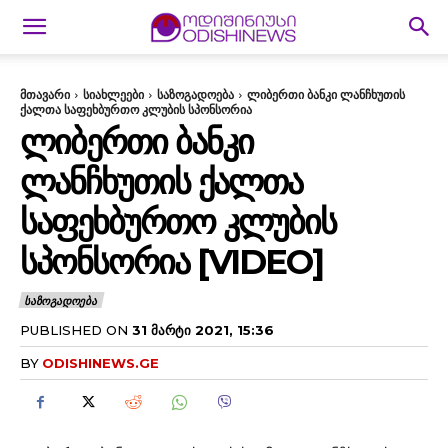
მთავარი
სიახლეები
საზოგადოება
ლიბერთი ბანკი ლანჩხუთის
ქალთა საფეხბურთო კლუბის სპონსორია
ᲚᲘᲑᲔᲠᲗᲘ ᲑᲐᲜᲙᲘ
ᲚᲐᲜᲩᲮᲣᲗᲘᲡ ᲥᲐᲚᲗᲐ
ᲡᲐᲤᲔᲮᲑᲣᲠᲗᲝ ᲙᲚᲣᲑᲘᲡ
ᲡᲞᲝᲜᲡᲝᲠᲘᲐ [VIDEO]
ᲡᲐᲖᲝᲒᲐᲓᲝᲔᲑᲐ
PUBLISHED ON
31 ᲛᲐᲠᲢᲘ 2021, 15:36
BY
ODISHINEWS.GE