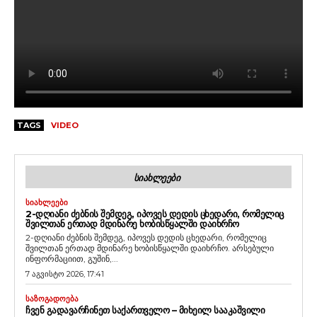
TAGS
VIDEO
ᲡᲘᲐᲮᲚᲔᲔᲑᲘ
ᲡᲘᲐᲮᲚᲔᲔᲑᲘ
2-ᲓᲦᲘᲐᲜᲘ ᲫᲔᲑᲜᲘᲡ ᲨᲔᲛᲓᲔᲒ, ᲘᲞᲝᲕᲔᲡ ᲓᲔᲓᲘᲡ ᲪᲮᲔᲓᲐᲠᲘ, ᲠᲝᲛᲔᲚᲘᲪ
ᲨᲕᲘᲚᲗᲐᲜ ᲔᲠᲗᲐᲓ ᲛᲓᲘᲜᲐᲠᲔ ᲮᲝᲑᲘᲡᲬᲧᲐᲚᲨᲘ ᲓᲐᲘᲮᲠᲩᲝ
2-დღიანი ძებნის შემდეგ, იპოვეს დედის ცხედარი, რომელიც
შვილთან ერთად მდინარე ხობისწყალში დაიხრჩო. არსებული
ინფორმაციით, გუშინ,...
7 აგვისტო 2026, 17:41
ᲡᲐᲖᲝᲒᲐᲓᲝᲔᲑᲐ
ᲩᲕᲔᲜ ᲒᲐᲓᲐᲕᲐᲠᲩᲘᲜᲔᲗ ᲡᲐᲥᲐᲠᲗᲕᲔᲚᲝ – ᲛᲘᲮᲔᲘᲚ ᲡᲐᲐᲙᲐᲨᲕᲘᲚᲘ