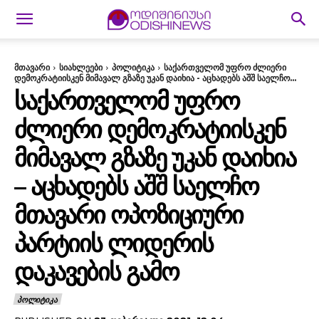
მთავარი
სიახლეები
პოლიტიკა
საქართველომ უფრო ძლიერი
დემოკრატიისკენ მიმავალ გზაზე უკან დაიხია - აცხადებს აშშ საელჩო...
ᲡᲐᲥᲐᲠᲗᲕᲔᲚᲝᲛ ᲣᲤᲠᲝ
ᲫᲚᲘᲔᲠᲘ ᲓᲔᲛᲝᲙᲠᲐᲢᲘᲘᲡᲙᲔᲜ
ᲛᲘᲛᲐᲕᲐᲚ ᲒᲖᲐᲖᲔ ᲣᲙᲐᲜ ᲓᲐᲘᲮᲘᲐ
– ᲐᲪᲮᲐᲓᲔᲑᲡ ᲐᲨᲨ ᲡᲐᲔᲚᲩᲝ
ᲛᲗᲐᲕᲐᲠᲘ ᲝᲞᲝᲖᲘᲪᲘᲣᲠᲘ
ᲞᲐᲠᲢᲘᲘᲡ ᲚᲘᲓᲔᲠᲘᲡ
ᲓᲐᲙᲐᲕᲔᲑᲘᲡ ᲒᲐᲛᲝ
ᲞᲝᲚᲘᲢᲘᲙᲐ