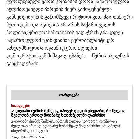
შეძრწუნებული ვართ კრიზისის დროს საქართველოს
ხელმძღვანელი პირების მიერ გამოყენებული
განხეთქილების გამომწვევი რიტორიკით. ძალისმიერი
მეთოდები და აგრესია არ არის საქართველოს
პოლიტიკური უთანხმოებების გადაჭრის გზა. დღეს
საქართველომ უკან დაიხია ევროატლანტიკურ
სახელმწიფოთა ოჯახში უფრო ძლიერი
დემოკრატიისკენ მიმავალ გზაზე”, — წერია საელჩოს
განცხადებაში.
ᲡᲘᲐᲮᲚᲔᲔᲑᲘ
ᲡᲘᲐᲮᲚᲔᲔᲑᲘ
2-ᲓᲦᲘᲐᲜᲘ ᲫᲔᲑᲜᲘᲡ ᲨᲔᲛᲓᲔᲒ, ᲘᲞᲝᲕᲔᲡ ᲓᲔᲓᲘᲡ ᲪᲮᲔᲓᲐᲠᲘ, ᲠᲝᲛᲔᲚᲘᲪ
ᲨᲕᲘᲚᲗᲐᲜ ᲔᲠᲗᲐᲓ ᲛᲓᲘᲜᲐᲠᲔ ᲮᲝᲑᲘᲡᲬᲧᲐᲚᲨᲘ ᲓᲐᲘᲮᲠᲩᲝ
2-დღიანი ძებნის შემდეგ, იპოვეს დედის ცხედარი, რომელიც
შვილთან ერთად მდინარე ხობისწყალში დაიხრჩო. არსებული
ინფორმაციით, გუშინ,...
7 აგვისტო 2026, 17:41