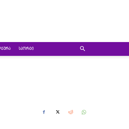
ᲚᲢᲣᲠᲐ
ᲡᲞᲝᲠᲢᲘ