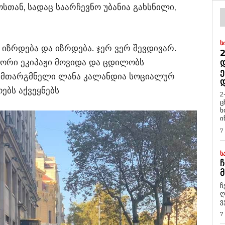
თან, სადაც საარჩევნო უბანია გახსნილი,
Ს
ი იზრდება და იზრდება. ჯერ ვერ შევდივარ.
2
 ორი ეკიპაჟი მოვიდა და ცდილობს
Დ
Ე
ი მთარგმნელი ლანა კალანდია სოციალურ
ებს აქვეყნებს
2
ც
ხ
ი
7
Ს
Ჩ
Მ
ჩ
ღ
ვ
7