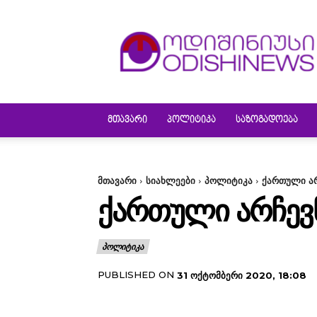
ODISHINEWS
ᲛᲗᲐᲕᲐᲠᲘ
ᲞᲝᲚᲘᲢᲘᲙᲐ
ᲡᲐᲖᲝᲒᲐᲓᲝᲔᲑᲐ
მთავარი
სიახლეები
პოლიტიკა
ქართული არ
ᲥᲐᲠᲗᲣᲚᲘ ᲐᲠᲩᲔᲕᲜ
ᲞᲝᲚᲘᲢᲘᲙᲐ
PUBLISHED ON
31 ᲝᲥᲢᲝᲛᲑᲔᲠᲘ 2020, 18:08