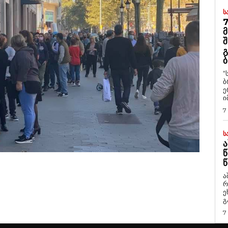
Ს
7
Მ
Შ
Გ
Ბ
“
ბ
ე
ი
7
Ს
Ა
Წ
Წ
ა
რ
ეხმაუ
გ
7