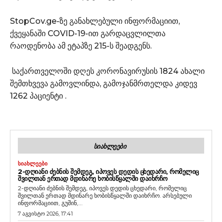
StopCov.ge-ზე განახლებული ინფორმაციით,
ქვეყანაში COVID-19-ით გარდაცვლილთა
რაოდენობა ამ ეტაპზე 215-ს შეადგენს.
საქართველოში დღეს კორონავირუსის 1824 ახალი
შემთხვევა გამოვლინდა, გამოჯანმრთელდა კიდევ
1262 პაციენტი .
ᲡᲘᲐᲮᲚᲔᲔᲑᲘ
ᲡᲘᲐᲮᲚᲔᲔᲑᲘ
2-ᲓᲦᲘᲐᲜᲘ ᲫᲔᲑᲜᲘᲡ ᲨᲔᲛᲓᲔᲒ, ᲘᲞᲝᲕᲔᲡ ᲓᲔᲓᲘᲡ ᲪᲮᲔᲓᲐᲠᲘ, ᲠᲝᲛᲔᲚᲘᲪ
ᲨᲕᲘᲚᲗᲐᲜ ᲔᲠᲗᲐᲓ ᲛᲓᲘᲜᲐᲠᲔ ᲮᲝᲑᲘᲡᲬᲧᲐᲚᲨᲘ ᲓᲐᲘᲮᲠᲩᲝ
2-დღიანი ძებნის შემდეგ, იპოვეს დედის ცხედარი, რომელიც
შვილთან ერთად მდინარე ხობისწყალში დაიხრჩო. არსებული
ინფორმაციით, გუშინ,...
7 აგვისტო 2026, 17:41