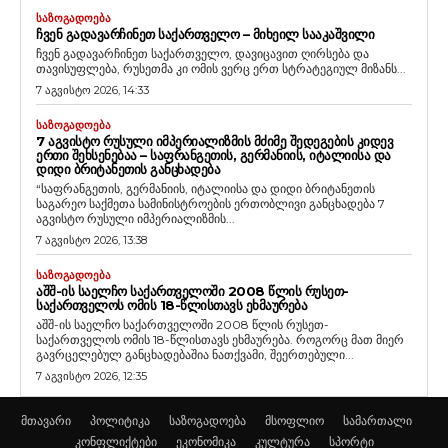
ᲡᲐᲖᲝᲒᲐᲓᲝᲔᲑᲐ
ᲩᲕᲔᲜ ᲒᲐᲓᲐᲕᲐᲠᲩᲘᲜᲔᲗ ᲡᲐᲥᲐᲠᲗᲕᲔᲚᲝ – ᲛᲘᲮᲔᲘᲚ ᲡᲐᲐᲙᲐᲨᲕᲘᲚᲘ
ჩვენ გადავარჩინეთ საქართველო, დავიცავით ღირსება და
თავისუფლება, რუსეთმა კი ომის ვერც ერთ სტრატეგიულ მიზანს...
7 აგვისტო 2026, 14:33
ᲡᲐᲖᲝᲒᲐᲓᲝᲔᲑᲐ
7 ᲐᲒᲕᲘᲡᲢᲝ ᲠᲣᲡᲣᲚᲘ ᲘᲛᲞᲔᲠᲘᲐᲚᲘᲖᲛᲘᲡ ᲛᲫᲘᲛᲔ ᲨᲔᲓᲔᲒᲔᲑᲘᲡ ᲙᲘᲓᲔᲕ
ᲔᲠᲗᲘ ᲨᲔᲮᲡᲔᲜᲔᲑᲐᲐ – ᲡᲐᲤᲠᲐᲜᲒᲔᲗᲘᲡ, ᲒᲔᲠᲛᲐᲜᲘᲘᲡ, ᲘᲢᲐᲚᲘᲘᲡᲐ ᲓᲐ
ᲓᲘᲓᲘ ᲑᲠᲘᲢᲐᲜᲔᲗᲘᲡ ᲒᲐᲜᲪᲮᲐᲓᲔᲑᲐ
“საფრანგეთის, გერმანიის, იტალიისა და დიდი ბრიტანეთის
საგარეო საქმეთა სამინისტროების ერთობლივი განცხადება 7
აგვისტო რუსული იმპერიალიზმის...
7 აგვისტო 2026, 13:38
ᲡᲐᲖᲝᲒᲐᲓᲝᲔᲑᲐ
ᲐᲨᲨ-ᲘᲡ ᲡᲐᲔᲚᲩᲝ ᲡᲐᲥᲐᲠᲗᲕᲔᲚᲝᲨᲘ 2008 ᲬᲚᲘᲡ ᲠᲣᲡᲔᲗ-
ᲡᲐᲥᲐᲠᲗᲕᲔᲚᲝᲡ ᲝᲛᲘᲡ 18-ᲬᲚᲘᲡᲗᲐᲕᲡ ᲔᲮᲛᲐᲣᲠᲔᲑᲐ
აშშ-ის საელჩო საქართველოში 2008 წლის რუსეთ-
საქართველოს ომის 18-წლისთავს ეხმაურება. როგორც მათ მიერ
გავრცელებულ განცხადებაშია ნათქვამი, შეერთებული...
7 აგვისტო 2026, 12:35
მთავარი
პოლიტიკა
საზოგადოება
მსოფლიო
სამართალი
კონფლიქტები
ეკონომიკა
კულტურა
სპორტი