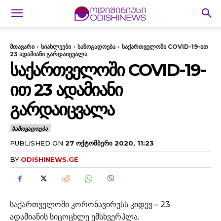
მთავარი
სიახლეები
საზოგადოება
საქართველოში COVID-19-ით
23 ადამიანი გარდაიცვალა
ᲡᲐᲥᲐᲠᲗᲕᲔᲚᲝᲨᲘ COVID-19-
ᲘᲗ 23 ᲐᲓᲐᲛᲘᲐᲜᲘ
ᲒᲐᲠᲓᲐᲘᲪᲕᲐᲚᲐ
ᲡᲐᲖᲝᲒᲐᲓᲝᲔᲑᲐ
PUBLISHED ON
27 ᲝᲥᲢᲝᲛᲑᲔᲠᲘ 2020, 11:23
BY
ODISHINEWS.GE
საქართველოში კორონავირუსს კიდევ – 23
ადამიანის სიცოცხლე ემსხვერპლა.