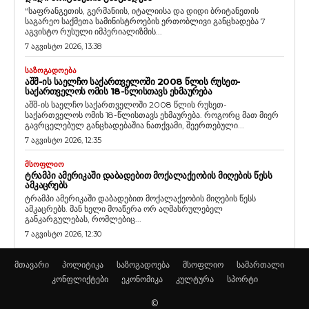
“საფრანგეთის, გერმანიის, იტალიისა და დიდი ბრიტანეთის
საგარეო საქმეთა სამინისტროების ერთობლივი განცხადება 7
აგვისტო რუსული იმპერიალიზმის...
7 აგვისტო 2026, 13:38
ᲡᲐᲖᲝᲒᲐᲓᲝᲔᲑᲐ
ᲐᲨᲨ-ᲘᲡ ᲡᲐᲔᲚᲩᲝ ᲡᲐᲥᲐᲠᲗᲕᲔᲚᲝᲨᲘ 2008 ᲬᲚᲘᲡ ᲠᲣᲡᲔᲗ-
ᲡᲐᲥᲐᲠᲗᲕᲔᲚᲝᲡ ᲝᲛᲘᲡ 18-ᲬᲚᲘᲡᲗᲐᲕᲡ ᲔᲮᲛᲐᲣᲠᲔᲑᲐ
აშშ-ის საელჩო საქართველოში 2008 წლის რუსეთ-
საქართველოს ომის 18-წლისთავს ეხმაურება. როგორც მათ მიერ
გავრცელებულ განცხადებაშია ნათქვამი, შეერთებული...
7 აგვისტო 2026, 12:35
ᲛᲡᲝᲤᲚᲘᲝ
ᲢᲠᲐᲛᲞᲘ ᲐᲛᲔᲠᲘᲙᲐᲨᲘ ᲓᲐᲑᲐᲓᲔᲑᲘᲗ ᲛᲝᲥᲐᲚᲐᲥᲔᲝᲑᲘᲡ ᲛᲘᲦᲔᲑᲘᲡ ᲬᲔᲡᲡ
ᲐᲛᲙᲐᲪᲠᲔᲑᲡ
ტრამპი ამერიკაში დაბადებით მოქალაქეობის მიღების წესს
ამკაცრებს. მან ხელი მოაწერა ორ აღმასრულებელ
განკარგულებას, რომლებიც...
7 აგვისტო 2026, 12:30
მთავარი
პოლიტიკა
საზოგადოება
მსოფლიო
სამართალი
კონფლიქტები
ეკონომიკა
კულტურა
სპორტი
©