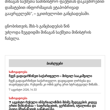
შინაგან საქმეთა სამინისტრო ფაქტთან დაკავშირებით
დამატებით ინფორმაციას ეტაპობრივად
გაავრცელებს”, – ვკითხულობთ განცხადებაში.
ცნობისთვის, შსს-ს განცხადებას წინ
უძღოდა ზუგდიდში შინაგან საქმეთა მინისტრის
ჩასვლა.
ᲡᲘᲐᲮᲚᲔᲔᲑᲘ
ᲡᲐᲖᲝᲒᲐᲓᲝᲔᲑᲐ
ᲩᲕᲔᲜ ᲒᲐᲓᲐᲕᲐᲠᲩᲘᲜᲔᲗ ᲡᲐᲥᲐᲠᲗᲕᲔᲚᲝ – ᲛᲘᲮᲔᲘᲚ ᲡᲐᲐᲙᲐᲨᲕᲘᲚᲘ
ჩვენ გადავარჩინეთ საქართველო, დავიცავით ღირსება და
თავისუფლება, რუსეთმა კი ომის ვერც ერთ სტრატეგიულ მიზანს...
7 აგვისტო 2026, 14:33
ᲡᲐᲖᲝᲒᲐᲓᲝᲔᲑᲐ
7 ᲐᲒᲕᲘᲡᲢᲝ ᲠᲣᲡᲣᲚᲘ ᲘᲛᲞᲔᲠᲘᲐᲚᲘᲖᲛᲘᲡ ᲛᲫᲘᲛᲔ ᲨᲔᲓᲔᲒᲔᲑᲘᲡ ᲙᲘᲓᲔᲕ
ᲔᲠᲗᲘ ᲨᲔᲮᲡᲔᲜᲔᲑᲐᲐ – ᲡᲐᲤᲠᲐᲜᲒᲔᲗᲘᲡ, ᲒᲔᲠᲛᲐᲜᲘᲘᲡ, ᲘᲢᲐᲚᲘᲘᲡᲐ ᲓᲐ
ᲓᲘᲓᲘ ᲑᲠᲘᲢᲐᲜᲔᲗᲘᲡ ᲒᲐᲜᲪᲮᲐᲓᲔᲑᲐ