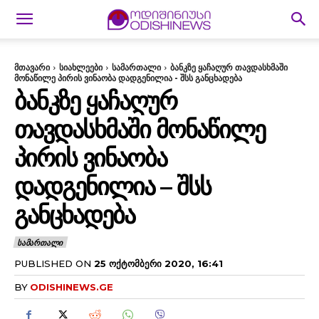
მთავარი
სიახლეები
სამართალი
ბანკზე ყაჩაღურ თავდასხმაში
მონაწილე პირის ვინაობა დადგენილია - შსს განცხადება
ᲑᲐᲜᲙᲖᲔ ᲧᲐᲩᲐᲦᲣᲠ
ᲗᲐᲕᲓᲐᲡᲮᲛᲐᲨᲘ ᲛᲝᲜᲐᲬᲘᲚᲔ
ᲞᲘᲠᲘᲡ ᲕᲘᲜᲐᲝᲑᲐ
ᲓᲐᲓᲒᲔᲜᲘᲚᲘᲐ – ᲨᲡᲡ
ᲒᲐᲜᲪᲮᲐᲓᲔᲑᲐ
ᲡᲐᲛᲐᲠᲗᲐᲚᲘ
PUBLISHED ON
25 ᲝᲥᲢᲝᲛᲑᲔᲠᲘ 2020, 16:41
BY
ODISHINEWS.GE