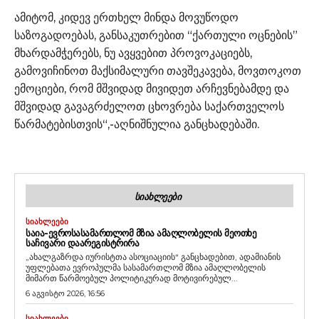
ამიტომ, კიდევ ერთხელ მინდა მოვუწოდო
საზოგადოებას, განსაკუთრებით “ქართული ოცნების”
მხარდამჭერებს, ნუ ავყვებით პროვოკაციებს,
გამოვიჩინოთ მაქსიმალური თავშეკავება, მოვთოკოთ
ემოციები, რომ მშვიდად მივიდეთ არჩევნებამდე და
მშვიდად გავაგრძელოთ ცხოვრება საქართველოს
წარმატებისთვის“,-აღნიშნულია განცხადებაში.
ᲡᲘᲐᲮᲚᲔᲔᲑᲘ
ᲡᲘᲐᲮᲚᲔᲔᲑᲘ
ᲡᲐᲘᲐ-ᲔᲕᲠᲝᲡᲐᲡᲐᲛᲐᲠᲗᲚᲝᲛ ᲛᲖᲘᲐ ᲐᲛᲐᲦᲚᲝᲑᲔᲚᲘᲡ ᲛᲔᲝᲗᲮᲔ
ᲡᲐᲩᲘᲕᲐᲠᲘ ᲓᲐᲐᲠᲔᲒᲘᲡᲢᲠᲘᲠᲐ
„ახალგაზრდა იურისტთა ასოციაციის“ განცხადებით, ადამიანის
უფლებათა ევროპულმა სასამართლომ მზია ამაღლობელის
მიმართ წარმოებულ პოლიტიკურად მოტივირებულ...
6 აგვისტო 2026, 16:56
ᲡᲘᲐᲮᲚᲔᲔᲑᲘ