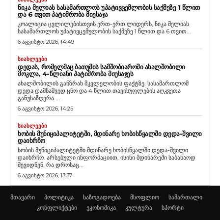
ᲜᲘᲙᲐ ᲛᲔᲚᲘᲐᲡ ᲡᲐᲡᲐᲛᲐᲠᲗᲚᲝᲡ ᲣᲞᲐᲢᲘᲕᲪᲔᲛᲚᲝᲑᲘᲡ ᲡᲐᲥᲛᲔᲖᲔ 1 ᲬᲚᲘᲗ
ᲓᲐ 6 ᲗᲕᲘᲗ ᲞᲐᲢᲘᲛᲠᲝᲑᲐ ᲛᲘᲔᲡᲐᲯᲐ
კოალიცია ცვლილებისთვის ერთ-ერთ ლიდერს, ნიკა მელიას
სასამართლოს უპატივცემულობის საქმეზე 1 წლით და 6 თვით...
6 აგვისტო 2026, 14:49
ᲡᲘᲐᲮᲚᲔᲔᲑᲘ
ᲓᲔᲓᲐᲡ, ᲠᲝᲛᲔᲚᲛᲐᲪ ᲑᲐᲗᲣᲛᲘᲡ ᲡᲐᲛᲨᲝᲑᲘᲐᲠᲝᲨᲘ ᲐᲮᲐᲚᲨᲝᲑᲘᲚᲘ
ᲛᲝᲙᲚᲐ, 4-ᲬᲚᲘᲐᲜᲘ ᲞᲐᲢᲘᲛᲠᲝᲑᲐ ᲛᲘᲣᲡᲐᲯᲔᲡ
ახალშობილის განზრახ მკვლელობის ფაქტზე, სასამართლომ
დედა დამნაშვედ ცნო და 4 წლით თავისუფლების აღკვეთა
განუსაზღვრა....
6 აგვისტო 2026, 14:25
ᲡᲘᲐᲮᲚᲔᲔᲑᲘ
ᲮᲝᲑᲘᲡ ᲛᲣᲜᲘᲪᲘᲞᲐᲚᲘᲢᲔᲢᲨᲘ, ᲛᲓᲘᲜᲐᲠᲔ ᲮᲝᲑᲘᲡᲬᲧᲐᲚᲨᲘ ᲓᲔᲓᲐ-ᲨᲕᲘᲚᲘ
ᲓᲐᲘᲮᲠᲩᲝ
ხობის მუნიციპალიტეტში მდინარე ხობისწყალში დედა-შვილი
დაიხრჩო. არსებული ინფორმაციით, ისინი მდინარეში საბანაოდ
შევიდნენ, რა დროსაც...
6 აგვისტო 2026, 13:37
მთავარი
პოლიტიკა
საზოგადოება
მსოფლიო
სამართალი
კონფლიქტები
ეკონომიკა
კულტურა
სპორტი